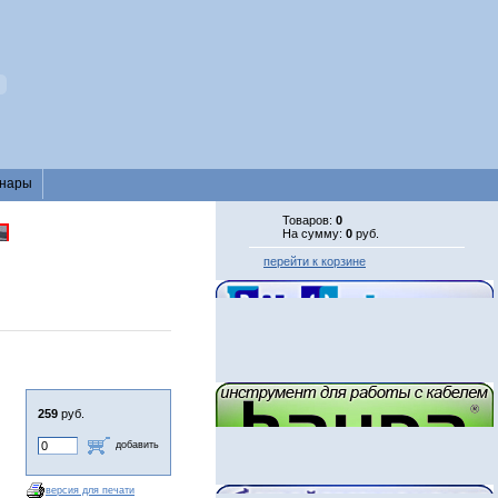
нары
Товаров:
0
На сумму:
0
руб.
перейти к корзине
259
руб.
добавить
версия для печати