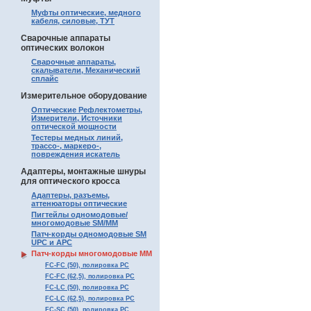
Муфты оптические, медного
кабеля, силовые, ТУТ
Сварочные аппараты
оптических волокон
Сварочные аппараты,
скалыватели, Механический
сплайс
Измерительное оборудование
Оптические Рефлектометры,
Измерители, Источники
оптической мощности
Тестеры медных линий,
трассо-, маркеро-,
повреждения искатель
Адаптеры, монтажные шнуры
для оптического кросса
Адаптеры, разъемы,
аттенюаторы оптические
Пигтейлы одномодовые/
многомодовые SM/MM
Патч-корды одномодовые SM
UPC и APC
Патч-корды многомодовые MM
FC-FC (50), полировка PC
FC-FC (62,5), полировка PC
FC-LC (50), полировка PC
FC-LC (62,5), полировка PC
FC-SC (50), полировка PC