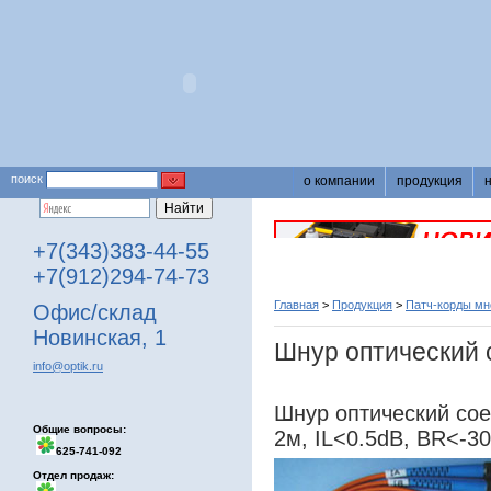
поиск
о компании
продукция
+7(343)383-44-55
+7(912)294-74-73
Главная
>
Продукция
>
Патч-корды м
Офис/склад
Новинская, 1
Шнур оптический
info@optik.ru
Шнур оптический со
Общие вопросы:
2м, IL<0.5dB, BR<-3
625-741-092
Отдел продаж: