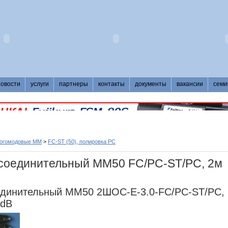
новости
услуги
партнеры
контакты
документы
вакансии
семи
ногомодовые MM
>
FC-ST (50), полировка PC
 соединительный MM50 FC/PC-ST/PC, 2м
единительный MM50 2ШОС-Е-3.0-FC/PC-ST/PC,
0dB