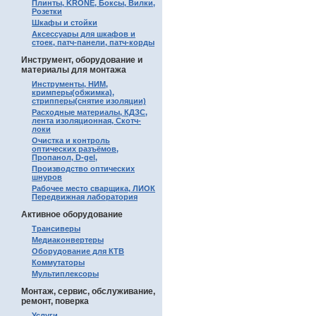
Плинты, KRONE, Боксы, Вилки,
Розетки
Шкафы и стойки
Аксессуары для шкафов и
стоек, патч-панели, патч-корды
Инструмент, оборудование и
материалы для монтажа
Инструменты, НИМ,
кримперы(обжимка),
стрипперы(снятие изоляции)
Расходные материалы, КДЗС,
лента изоляционная, Скотч-
локи
Очистка и контроль
оптических разъёмов,
Пропанол, D-gel,
Производство оптических
шнуров
Рабочее место сварщика, ЛИОК
Передвижная лаборатория
Активное оборудование
Трансиверы
Медиаконвертеры
Оборудование для КТВ
Коммутаторы
Мультиплексоры
Монтаж, сервис, обслуживание,
ремонт, поверка
Услуги