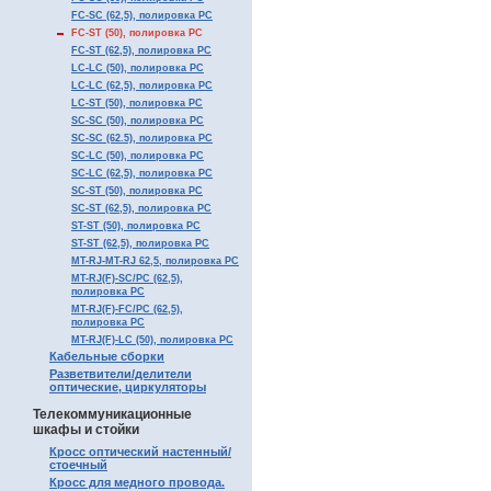
FC-SC (62,5), полировка PC
FC-ST (50), полировка PC
FC-ST (62,5), полировка PC
LC-LC (50), полировка PC
LC-LC (62,5), полировка PC
LC-ST (50), полировка PC
SC-SC (50), полировка PC
SC-SC (62.5), полировка PC
SC-LC (50), полировка PC
SC-LC (62,5), полировка PC
SC-ST (50), полировка PC
SC-ST (62,5), полировка PC
ST-ST (50), полировка PC
ST-ST (62,5), полировка PC
MT-RJ-MT-RJ 62,5, полировка PC
MT-RJ(F)-SC/PC (62,5),
полировка PC
MT-RJ(F)-FC/PC (62,5),
полировка PC
MT-RJ(F)-LC (50), полировка PC
Кабельные сборки
Разветвители/делители
оптические, циркуляторы
Телекоммуникационные
шкафы и стойки
Кросс оптический настенный/
стоечный
Кросс для медного провода.