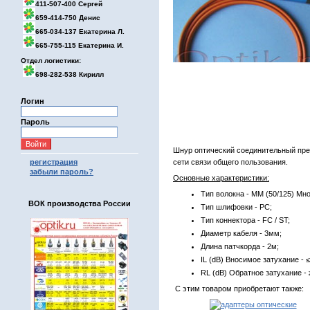
411-507-400 Сергей
659-414-750 Денис
665-034-137 Екатерина Л.
665-755-115 Екатерина И.
Отдел логистики:
698-282-538 Кирилл
Логин
Пароль
Шнур оптический соединительный пре
регистрация
сети связи общего пользования.
забыли пароль?
Основные характеристики:
Тип волокна - MM (50/125) Мн
ВОК производства России
Тип шлифовки - PC;
Тип коннектора - FC / ST;
Диаметр кабеля - 3мм;
Длина патчкорда - 2м;
IL (dB) Вносимое затухание - ≤
RL (dB) Обратное затухание - 
С этим товаром приобретают также: