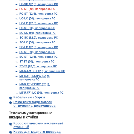
FC-SC (62,5), полировка PC
FC-ST (50), полировка PC
FC-ST (62,5), полировка PC
LC-LC (50), полировка PC
LC-LC (62,5), полировка PC
LC-ST (50), полировка PC
SC-SC (50), полировка PC
SC-SC (62.5), полировка PC
SC-LC (50), полировка PC
SC-LC (62,5), полировка PC
SC-ST (50), полировка PC
SC-ST (62,5), полировка PC
ST-ST (50), полировка PC
ST-ST (62,5), полировка PC
MT-RJ-MT-RJ 62,5, полировка PC
MT-RJ(F)-SC/PC (62,5),
полировка PC
MT-RJ(F)-FC/PC (62,5),
полировка PC
MT-RJ(F)-LC (50), полировка PC
Кабельные сборки
Разветвители/делители
оптические, циркуляторы
Телекоммуникационные
шкафы и стойки
Кросс оптический настенный/
стоечный
Кросс для медного провода.