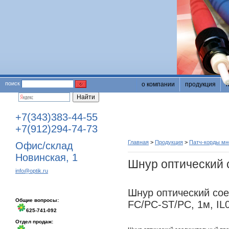
поиск
о компании
продукция
+7(343)383-44-55
+7(912)294-74-73
Главная
>
Продукция
>
Патч-корды м
Офис/склад
Новинская, 1
Шнур оптический
info@optik.ru
Шнур оптический со
Общие вопросы:
FC/PC-ST/PC, 1м, IL
625-741-092
Отдел продаж: