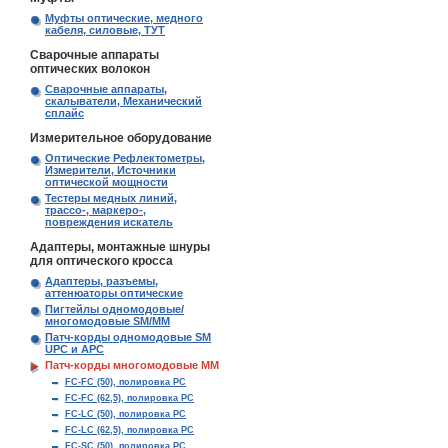
Муфты оптические, медного
кабеля, силовые, ТУТ
Сварочные аппараты
оптических волокон
Сварочные аппараты,
скалыватели, Механический
сплайс
Измерительное оборудование
Оптические Рефлектометры,
Измерители, Источники
оптической мощности
Тестеры медных линий,
трассо-, маркеро-,
повреждения искатель
Адаптеры, монтажные шнуры
для оптического кросса
Адаптеры, разъемы,
аттенюаторы оптические
Пигтейлы одномодовые/
многомодовые SM/MM
Патч-корды одномодовые SM
UPC и APC
Патч-корды многомодовые MM
FC-FC (50), полировка PC
FC-FC (62,5), полировка PC
FC-LC (50), полировка PC
FC-LC (62,5), полировка PC
FC-SC (50), полировка PC