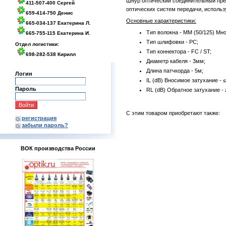
Шнур оптический соединительный пре
411-507-400 Сергей
оптических систем передачи, использ
659-414-750 Денис
Основные характеристики:
665-034-137 Екатерина Л.
Тип волокна - MM (50/125) Мн
665-755-115 Екатерина И.
Тип шлифовки - PC;
Отдел логистики:
Тип коннектора - FC / ST;
698-282-538 Кирилл
Диаметр кабеля - 3мм;
Длина патчкорда - 5м;
Логин
IL (dB) Вносимое затухание - ≤
Пароль
RL (dB) Обратное затухание - 
С этим товаром приобретают также:
регистрация
забыли пароль?
ВОК производства России