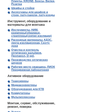
Плинты, KRONE, Боксы, Вилки,
Розетки
Шкафы и стойки
Аксессуары для шкафов и
стоек, патч-панели, патч-корды
Инструмент, оборудование и
материалы для монтажа
Инструменты, НИМ,
кримперы(обжимка),
стрипперы(снятие изоляции)
Расходные материалы, КДЗС,
лента изоляционная, Скотч-
локи
Очистка и контроль
оптических разъёмов,
Пропанол, D-gel,
Производство оптических
шнуров
Рабочее место сварщика, ЛИОК
Передвижная лаборатория
Активное оборудование
Трансиверы
Медиаконвертеры
Оборудование для КТВ
Коммутаторы
Мультиплексоры
Монтаж, сервис, обслуживание,
ремонт, поверка
Услуги