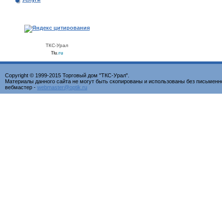
ТКС-Урал
Tiu
.ru
Copyright © 1999-2015 Торговый дом "ТКС-Урал".
Материалы данного сайта не могут быть скопированы и использованы без письменн
вебмастер -
webmaster@optik.ru