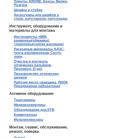
Плинты, KRONE, Боксы, Вилки,
Розетки
Шкафы и стойки
Аксессуары для шкафов и
стоек, патч-панели, патч-корды
Инструмент, оборудование и
материалы для монтажа
Инструменты, НИМ,
кримперы(обжимка),
стрипперы(снятие изоляции)
Расходные материалы, КДЗС,
лента изоляционная, Скотч-
локи
Очистка и контроль
оптических разъёмов,
Пропанол, D-gel,
Производство оптических
шнуров
Рабочее место сварщика, ЛИОК
Передвижная лаборатория
Активное оборудование
Трансиверы
Медиаконвертеры
Оборудование для КТВ
Коммутаторы
Мультиплексоры
Монтаж, сервис, обслуживание,
ремонт, поверка
Услуги