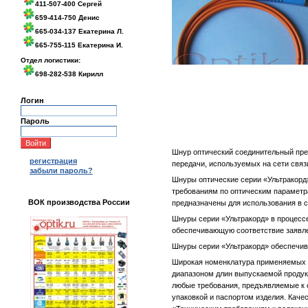
411-507-400 Сергей
659-414-750 Денис
665-034-137 Екатерина Л.
665-755-115 Екатерина И.
Отдел логистики:
698-282-538 Кирилл
Логин
Пароль
Шнур оптический соединительный пре
регистрация
передачи, используемых на сети связ
забыли пароль?
Шнуры оптические серии «Ультракор
требованиям по оптическим параметр
ВОК производства России
предназначены для использования в с
Шнуры серии «Ультракорд» в процессе
обеспечивающую соответствие заявл
Шнуры серии «Ультракорд» обеспечив
Широкая номенклатура применяемых т
диапазоном длин выпускаемой продук
любые требования, предъявляемые к
упаковкой и паспортом изделия. Каче