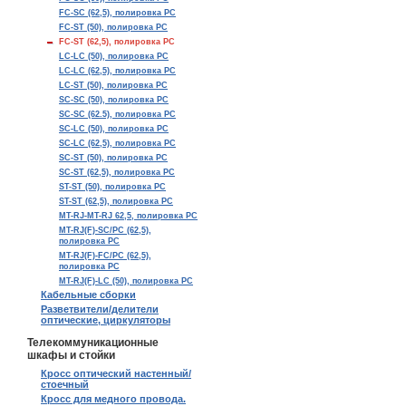
FC-SC (62,5), полировка PC
FC-ST (50), полировка PC
FC-ST (62,5), полировка PC
LC-LC (50), полировка PC
LC-LC (62,5), полировка PC
LC-ST (50), полировка PC
SC-SC (50), полировка PC
SC-SC (62.5), полировка PC
SC-LC (50), полировка PC
SC-LC (62,5), полировка PC
SC-ST (50), полировка PC
SC-ST (62,5), полировка PC
ST-ST (50), полировка PC
ST-ST (62,5), полировка PC
MT-RJ-MT-RJ 62,5, полировка PC
MT-RJ(F)-SC/PC (62,5),
полировка PC
MT-RJ(F)-FC/PC (62,5),
полировка PC
MT-RJ(F)-LC (50), полировка PC
Кабельные сборки
Разветвители/делители
оптические, циркуляторы
Телекоммуникационные
шкафы и стойки
Кросс оптический настенный/
стоечный
Кросс для медного провода.