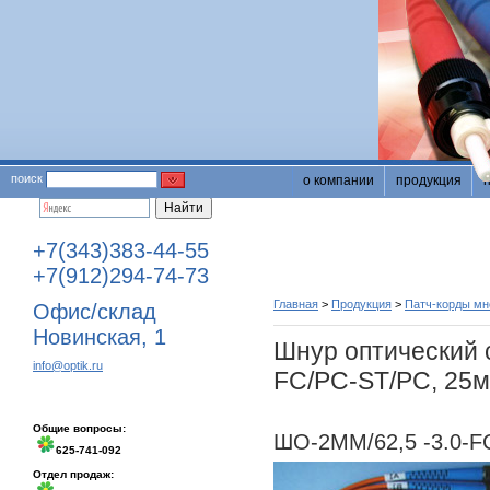
поиск
о компании
продукция
+7(343)383-44-55
+7(912)294-74-73
Главная
>
Продукция
>
Патч-корды м
Офис/склад
Новинская, 1
Шнур оптический 
info@optik.ru
FC/PC-ST/PC, 25м
Общие вопросы:
ШО-2MM/62,5 -3.0-F
625-741-092
Отдел продаж: