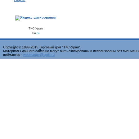
ТКС-Урал
Tiu
.ru
Copyright © 1999-2015 Торговый дом "ТКС-Урал".
Материалы данного сайта не могут быть скопированы и использованы без письменн
вебмастер -
webmaster@optik.ru