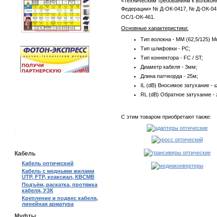
«Техническим требованиям к волокон
Федерации» № Д-ОК-0417, № Д-ОК-04
ОС/1-ОК-461.
Основные характеристики:
Тип волокна - MM (62,5/125) М
Тип шлифовки - PC;
Тип коннектора - FC / ST;
Диаметр кабеля - 3мм;
Длина патчкорда - 25м;
IL (dB) Вносимое затухание - ≤
RL (dB) Обратное затухание - 
С этим товаром приобретают также:
.
Кабель
Кабель оптический
Кабель с медными жилами
UTP, FTP, коаксиал, КВСМВ
Подъём, раскатка, протяжка
кабеля, УЗК
Крепление и подвес кабеля,
линейная арматура
Муфты