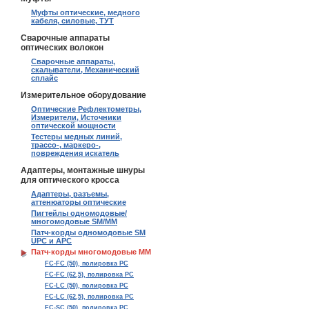
Муфты оптические, медного
кабеля, силовые, ТУТ
Сварочные аппараты
оптических волокон
Сварочные аппараты,
скалыватели, Механический
сплайс
Измерительное оборудование
Оптические Рефлектометры,
Измерители, Источники
оптической мощности
Тестеры медных линий,
трассо-, маркеро-,
повреждения искатель
Адаптеры, монтажные шнуры
для оптического кросса
Адаптеры, разъемы,
аттенюаторы оптические
Пигтейлы одномодовые/
многомодовые SM/MM
Патч-корды одномодовые SM
UPC и APC
Патч-корды многомодовые MM
FC-FC (50), полировка PC
FC-FC (62,5), полировка PC
FC-LC (50), полировка PC
FC-LC (62,5), полировка PC
FC-SC (50), полировка PC