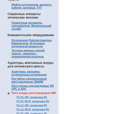
Муфты оптические, медного
кабеля, силовые, ТУТ
Сварочные аппараты
оптических волокон
Сварочные аппараты,
скалыватели, Механический
сплайс
Измерительное оборудование
Оптические Рефлектометры,
Измерители, Источники
оптической мощности
Тестеры медных линий,
трассо-, маркеро-,
повреждения искатель
Адаптеры, монтажные шнуры
для оптического кросса
Адаптеры, разъемы,
аттенюаторы оптические
Пигтейлы одномодовые/
многомодовые SM/MM
Патч-корды одномодовые SM
UPC и APC
Патч-корды многомодовые MM
FC-FC (50), полировка PC
FC-FC (62,5), полировка PC
FC-LC (50), полировка PC
FC-LC (62,5), полировка PC
FC-SC (50), полировка PC