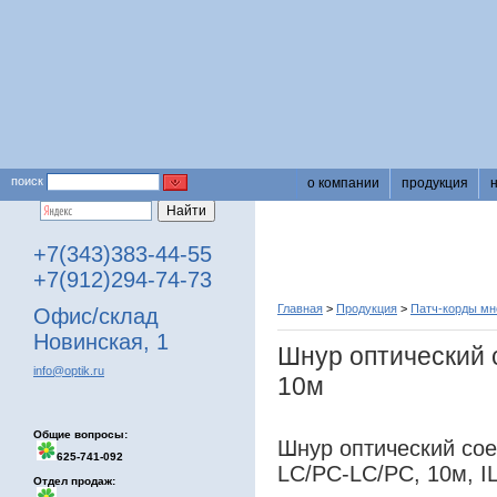
поиск
о компании
продукция
+7(343)383-44-55
+7(912)294-74-73
Главная
>
Продукция
>
Патч-корды м
Офис/склад
Новинская, 1
Шнур оптический 
info@optik.ru
10м
Общие вопросы:
Шнур оптический со
625-741-092
LC/PC-LC/PC, 10м, I
Отдел продаж: