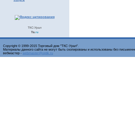
ТКС-Урал
Tiu
.ru
Copyright © 1999-2015 Торговый дом "ТКС-Урал".
Материалы данного сайта не могут быть скопированы и использованы без письменн
вебмастер -
webmaster@optik.ru