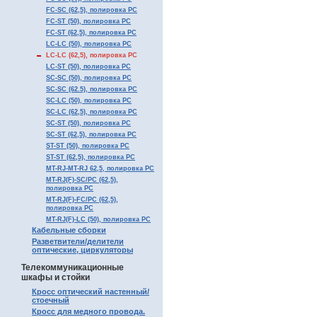
FC-SC (62,5), полировка PC
FC-ST (50), полировка PC
FC-ST (62,5), полировка PC
LC-LC (50), полировка PC
LC-LC (62,5), полировка PC
LC-ST (50), полировка PC
SC-SC (50), полировка PC
SC-SC (62.5), полировка PC
SC-LC (50), полировка PC
SC-LC (62,5), полировка PC
SC-ST (50), полировка PC
SC-ST (62,5), полировка PC
ST-ST (50), полировка PC
ST-ST (62,5), полировка PC
MT-RJ-MT-RJ 62,5, полировка PC
MT-RJ(F)-SC/PC (62,5),
полировка PC
MT-RJ(F)-FC/PC (62,5),
полировка PC
MT-RJ(F)-LC (50), полировка PC
Кабельные сборки
Разветвители/делители
оптические, циркуляторы
Телекоммуникационные
шкафы и стойки
Кросс оптический настенный/
стоечный
Кросс для медного провода.