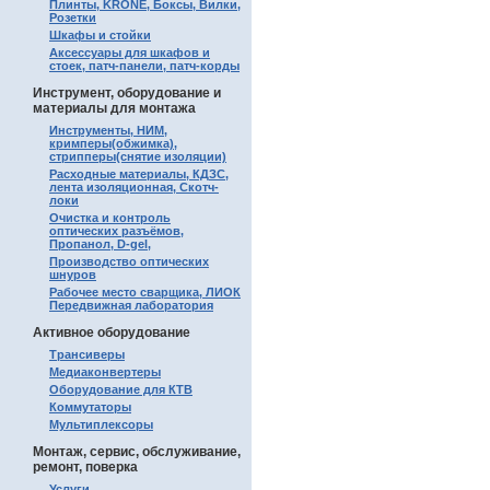
Плинты, KRONE, Боксы, Вилки,
Розетки
Шкафы и стойки
Аксессуары для шкафов и
стоек, патч-панели, патч-корды
Инструмент, оборудование и
материалы для монтажа
Инструменты, НИМ,
кримперы(обжимка),
стрипперы(снятие изоляции)
Расходные материалы, КДЗС,
лента изоляционная, Скотч-
локи
Очистка и контроль
оптических разъёмов,
Пропанол, D-gel,
Производство оптических
шнуров
Рабочее место сварщика, ЛИОК
Передвижная лаборатория
Активное оборудование
Трансиверы
Медиаконвертеры
Оборудование для КТВ
Коммутаторы
Мультиплексоры
Монтаж, сервис, обслуживание,
ремонт, поверка
Услуги