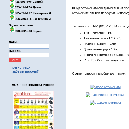
411-507-400 Сергей
659-414-750 Денис
Шнур оптический соединительный пре
оптических систем передачи, использ
665-034-137 Екатерина Л.
665-755-115 Екатерина И.
Отдел логистики:
Тип волокна - MM (62,5/125) Многомод
698-282-538 Кирилл
Тип шлифовки - PC;
Тип коннектора - LC / LC;
Логин
Диаметр кабеля - 3мм;
Длина патчкорда - 10м;
Пароль
IL (dB) Вносимое затухание - ≤
RL (dB) Обратное затухание - 
регистрация
забыли пароль?
С этим товаром приобретают также:
ВОК производства России