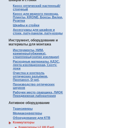
шкафы и стойки
Кросс оптический настенный/
стоечный
Кросс для медного провода.
Плинты, KRONE, Боксы, Вилки,
Розетки
Шкафы и стойки
Аксессуары для шкафов и
стоек, патч-панели, патч-корды
Инструмент, оборудование и
материалы для монтажа
Инструменты, НИМ,
кримперы(обжимка),
стрипперы(снятие изоляции)
Расходные материалы, КДЗС,
лента изоляционная, Скотч-
локи
Очистка и контроль
оптических разъёмов,
Пропанол, D-gel,
Производство оптических
шнуров
Рабочее место сварщика, ЛИОК
Передвижная лаборатория
Активное оборудование
Трансиверы
Медиаконвертеры
Оборудование для КТВ
Коммутаторы
Коммутаторы L2 100 (Fast)