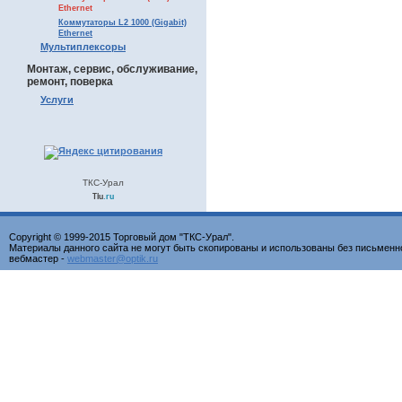
Ethernet
Коммутаторы L2 1000 (Gigabit)
Ethernet
Мультиплексоры
Монтаж, сервис, обслуживание,
ремонт, поверка
Услуги
ТКС-Урал
Tiu
.ru
Copyright © 1999-2015 Торговый дом "ТКС-Урал".
Материалы данного сайта не могут быть скопированы и использованы без письменн
вебмастер -
webmaster@optik.ru