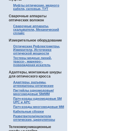
Муфты оптические, медного
кабеля, силовые, ТУТ
Сварочные аппараты
оптических волокон
Сварочные аппараты,
скалыватели, Механический
сплайс
Измерительное оборудование
Оптические Рефлектометры,
Измерители, Источники
оптической мощности
Тестеры медных линий,
трассо-, маркеро-,
повреждения искатель
Адаптеры, монтажные шнуры
для оптического кросса
Адаптеры, разъемы,
аттенюаторы оптические
Пигтейлы одномодовые/
многомодовые SM/MM
Патч-корды одномодовые SM
UPC и APC
Патч-корды многомодовые MM
Кабельные сборки
Разветвители/делители
оптические, циркуляторы
Телекоммуникационные