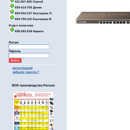
411-507-400 Сергей
659-414-750 Денис
665-034-137 Екатерина Л.
665-755-115 Екатерина И.
Отдел логистики:
698-282-538 Кирилл
Логин
Пароль
регистрация
забыли пароль?
ВОК производства России