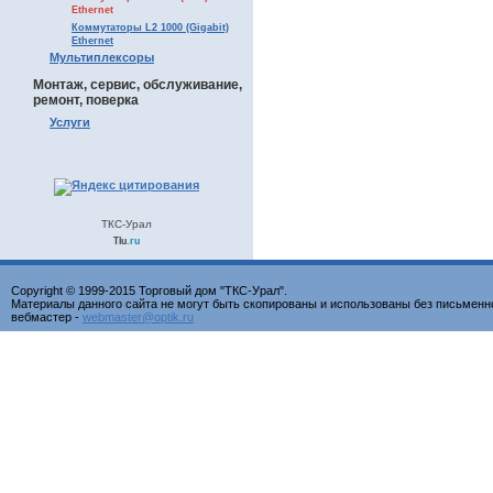
Ethernet
Коммутаторы L2 1000 (Gigabit)
Ethernet
Мультиплексоры
Монтаж, сервис, обслуживание,
ремонт, поверка
Услуги
ТКС-Урал
Tiu
.ru
Copyright © 1999-2015 Торговый дом "ТКС-Урал".
Материалы данного сайта не могут быть скопированы и использованы без письменн
вебмастер -
webmaster@optik.ru