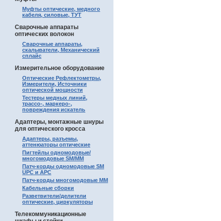
Муфты оптические, медного
кабеля, силовые, ТУТ
Сварочные аппараты
оптических волокон
Сварочные аппараты,
скалыватели, Механический
сплайс
Измерительное оборудование
Оптические Рефлектометры,
Измерители, Источники
оптической мощности
Тестеры медных линий,
трассо-, маркеро-,
повреждения искатель
Адаптеры, монтажные шнуры
для оптического кросса
Адаптеры, разъемы,
аттенюаторы оптические
Пигтейлы одномодовые/
многомодовые SM/MM
Патч-корды одномодовые SM
UPC и APC
Патч-корды многомодовые MM
Кабельные сборки
Разветвители/делители
оптические, циркуляторы
Телекоммуникационные