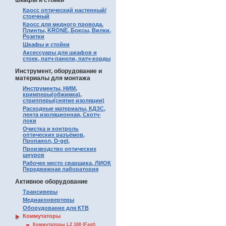
шкафы и стойки
Кросс оптический настенный/
стоечный
Кросс для медного провода.
Плинты, KRONE, Боксы, Вилки,
Розетки
Шкафы и стойки
Аксессуары для шкафов и
стоек, патч-панели, патч-корды
Инструмент, оборудование и
материалы для монтажа
Инструменты, НИМ,
кримперы(обжимка),
стрипперы(снятие изоляции)
Расходные материалы, КДЗС,
лента изоляционная, Скотч-
локи
Очистка и контроль
оптических разъёмов,
Пропанол, D-gel,
Производство оптических
шнуров
Рабочее место сварщика, ЛИОК
Передвижная лаборатория
Активное оборудование
Трансиверы
Медиаконвертеры
Оборудование для КТВ
Коммутаторы
Коммутаторы L2 100 (Fast)