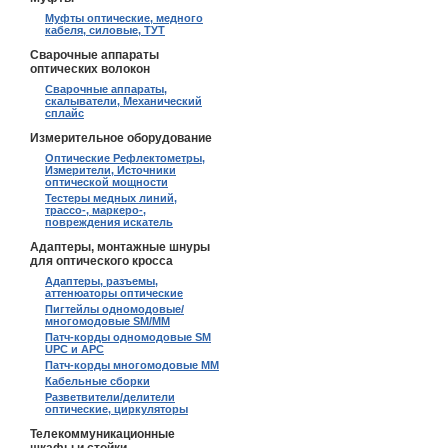
Муфты оптические, медного
кабеля, силовые, ТУТ
Сварочные аппараты
оптических волокон
Сварочные аппараты,
скалыватели, Механический
сплайс
Измерительное оборудование
Оптические Рефлектометры,
Измерители, Источники
оптической мощности
Тестеры медных линий,
трассо-, маркеро-,
повреждения искатель
Адаптеры, монтажные шнуры
для оптического кросса
Адаптеры, разъемы,
аттенюаторы оптические
Пигтейлы одномодовые/
многомодовые SM/MM
Патч-корды одномодовые SM
UPC и APC
Патч-корды многомодовые MM
Кабельные сборки
Разветвители/делители
оптические, циркуляторы
Телекоммуникационные