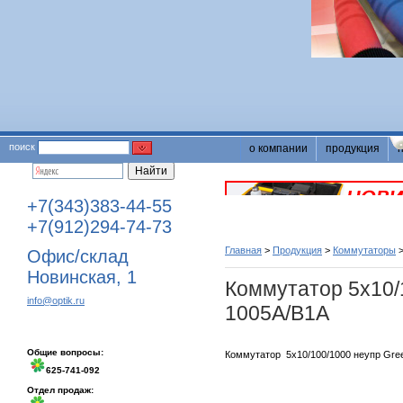
поиск
о компании
продукция
+7(343)383-44-55
+7(912)294-74-73
Главная
>
Продукция
>
Коммутаторы
Офис/склад
Новинская, 1
Коммутатор 5х10/
info@optik.ru
1005A/B1A
Общие вопросы:
Коммутатор 5х10/100/1000 неупр Gre
625-741-092
Отдел продаж: