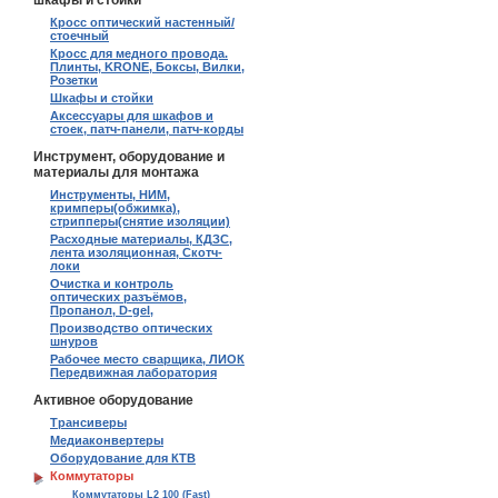
шкафы и стойки
Кросс оптический настенный/
стоечный
Кросс для медного провода.
Плинты, KRONE, Боксы, Вилки,
Розетки
Шкафы и стойки
Аксессуары для шкафов и
стоек, патч-панели, патч-корды
Инструмент, оборудование и
материалы для монтажа
Инструменты, НИМ,
кримперы(обжимка),
стрипперы(снятие изоляции)
Расходные материалы, КДЗС,
лента изоляционная, Скотч-
локи
Очистка и контроль
оптических разъёмов,
Пропанол, D-gel,
Производство оптических
шнуров
Рабочее место сварщика, ЛИОК
Передвижная лаборатория
Активное оборудование
Трансиверы
Медиаконвертеры
Оборудование для КТВ
Коммутаторы
Коммутаторы L2 100 (Fast)