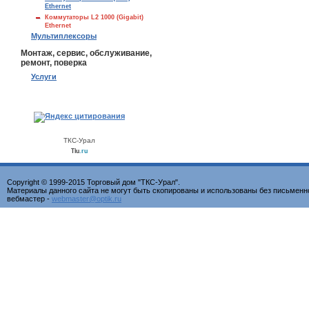
Ethernet
Коммутаторы L2 1000 (Gigabit)
Ethernet
Мультиплексоры
Монтаж, сервис, обслуживание,
ремонт, поверка
Услуги
ТКС-Урал
Tiu
.ru
Copyright © 1999-2015 Торговый дом "ТКС-Урал".
Материалы данного сайта не могут быть скопированы и использованы без письменн
вебмастер -
webmaster@optik.ru