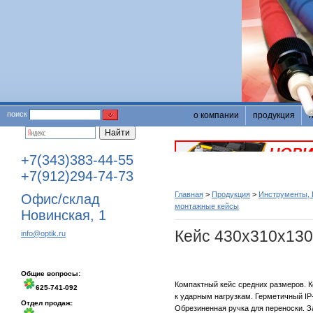
поиск
о компании
продукция
+7(343)383-44-55
+7(912)294-74-73
Главная
>
Продукция
>
Инструменты, 
Офис/склад
монтажные кейсы
Новинская, 1
Кейс 430х310х13
info@optik.ru
Общие вопросы:
Компактный кейс средних размеров. К
625-741-092
к ударным нагрузкам. Герметичный I
Отдел продаж:
Обрезиненная ручка для переноски. З