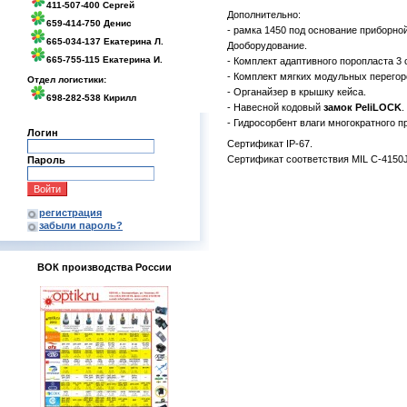
411-507-400 Сергей
Дополнительно:
659-414-750 Денис
- рамка 1450 под основание приборно
665-034-137 Екатерина Л.
Дооборудование.
665-755-115 Екатерина И.
- Комплект адаптивного поропласта 3 
- Комплект мягких модульных перегор
Отдел логистики:
- Органайзер в крышку кейса.
698-282-538 Кирилл
- Навесной кодовый
замок PeliLOCK
.
- Гидросорбент влаги многократного 
Логин
Сертификат IP-67.
Сертификат соответствия MIL C-4150J
Пароль
регистрация
забыли пароль?
ВОК производства России