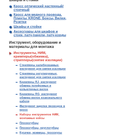
шкафы и стойки
Кросс оптический настенный/
стоечный
Кросс для медного провода.
Плинты, KRONE, Боксы, Вилки,
Розетки
Шкафы и стойки
Аксессуары для шкафов и
стоек, патч-панели, патч-корды
Инструмент, оборудование и
материалы для монтажа
Инструменты, НИМ,
кримперы(обжимка),
стрипперы(снятие изоляции)
Стрипперы калиброванные,
инструмент для снятия изоляции
Стрипперы регулируемые,
инструмент для снятия изоляции
Кримперы RJ, инструмент
обжима телефонных и
копьютерных вилок
Кримперы RG, инструмент
обжима вилок коаксиального
кабеля
Инструмент заделки проводов в
кросс
Наборы инструментов НИМ,
монтажные кейсы
Плоскогубцы
Плоскогубцы, круглогубцы
Кусачки, ножницы, тросокусы