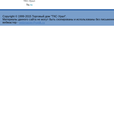
ТКС-Урал
Tiu
.ru
Copyright © 1999-2015 Торговый дом "ТКС-Урал".
Материалы данного сайта не могут быть скопированы и использованы без письменн
вебмастер -
webmaster@optik.ru