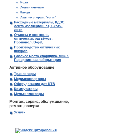
Ножи
Лезвия сменные
Клещи
Лазы по опорам, "когти"
Расходные материалы, КДЗС,
лента изоляционная, Скотч-
локи
Очистка и контроль
оптических разъёмов,
Пропанол, D-gel,
Производство оптических
шнуров
Рабочее место сварщика, ЛИОК
Передвижная лаборатория
Активное оборудование
Трансиверы
Медиаконвертеры
Оборудование для КТВ
Коммутаторы
Мультиплексоры
Монтаж, сервис, обслуживание,
ремонт, поверка
Услуги