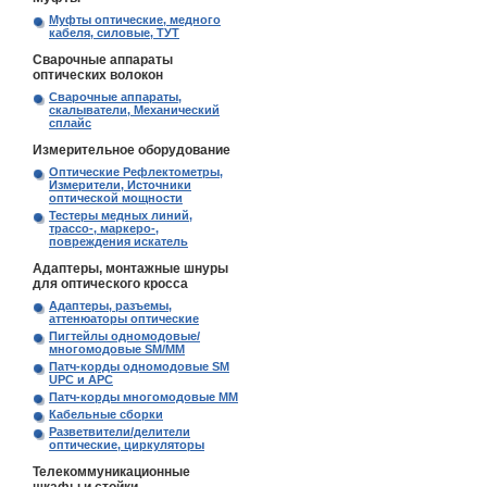
Муфты оптические, медного
кабеля, силовые, ТУТ
Сварочные аппараты
оптических волокон
Сварочные аппараты,
скалыватели, Механический
сплайс
Измерительное оборудование
Оптические Рефлектометры,
Измерители, Источники
оптической мощности
Тестеры медных линий,
трассо-, маркеро-,
повреждения искатель
Адаптеры, монтажные шнуры
для оптического кросса
Адаптеры, разъемы,
аттенюаторы оптические
Пигтейлы одномодовые/
многомодовые SM/MM
Патч-корды одномодовые SM
UPC и APC
Патч-корды многомодовые MM
Кабельные сборки
Разветвители/делители
оптические, циркуляторы
Телекоммуникационные