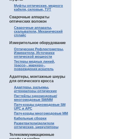
Муфты оптические, медного
кабеля, силовые, ТУТ
Сварочные аппараты
оптических волокон
Сварочные аппараты,
скалыватели, Механический
сплайс
Измерительное оборудование
Оптические Рефлектометры,
Измерители, Источники
оптической мощности
Тестеры медных линий,
трассо-, маркеро-,
повреждения искатель
Адаптеры, монтажные шнуры
для оптического кросса
Адаптеры, разъемы,
аттенюаторы оптические
Пигтейлы одномодовые/
многомодовые SM/MM
Патч-корды одномодовые SM
UPC и APC
Патч-корды многомодовые MM
Кабельные сборки
Разветвители/делители
оптические, циркуляторы
Телекоммуникационные