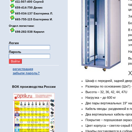
411-507-400 Сергей
од
659-414-750 Денис
це
665-034-137 Екатерина Л.
За
665-755-115 Екатерина И.
Бо
Отдел логистики:
В 
698-282-538 Кирилл
ра
шк
Логин
эл
На
Пароль
Вы
ра
регистрация
Х
забыли пароль?
Шкаф с передней, задней две
Размеры по основанию (ШхГ) 
ВОК производства России
Высота – 32, 36, 42, 44, 47U
Нагрузка – до 600 кг
Две пары вертикальных 19” на
Кабель-вводы: раздвижной в по
Два вертикальных кабель-орг
Покрытие – порошковая окра
Цвет корпуса – светло-серый 
Шкафы поставляются в собран