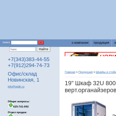
поиск
о компании
продукция
+7(343)383-44-55
+7(912)294-74-73
Главная
>
Продукция
>
Шкафы и стойк
Офис/склад
Новинская, 1
19" Шкаф 32U 800
info@optik.ru
верт.органайзеро
Общие вопросы:
625-741-092
Отдел продаж:
Пе