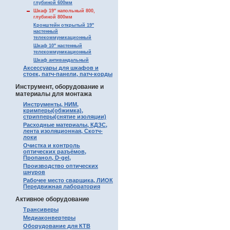
глубиной 600мм
Шкаф 19" напольный 800,
глубиной 800мм
Кронштейн открытый 19"
настенный
телекоммуникационный
Шкаф 10" настенный
телекоммуникационный
Шкаф антивандальный
Аксессуары для шкафов и
стоек, патч-панели, патч-корды
Инструмент, оборудование и
материалы для монтажа
Инструменты, НИМ,
кримперы(обжимка),
стрипперы(снятие изоляции)
Расходные материалы, КДЗС,
лента изоляционная, Скотч-
локи
Очистка и контроль
оптических разъёмов,
Пропанол, D-gel,
Производство оптических
шнуров
Рабочее место сварщика, ЛИОК
Передвижная лаборатория
Активное оборудование
Трансиверы
Медиаконвертеры
Оборудование для КТВ