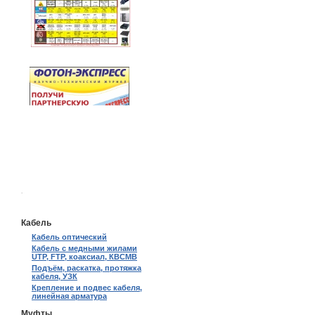
.
Кабель
Кабель оптический
Кабель с медными жилами
UTP, FTP, коаксиал, КВСМВ
Подъём, раскатка, протяжка
кабеля, УЗК
Крепление и подвес кабеля,
линейная арматура
Муфты