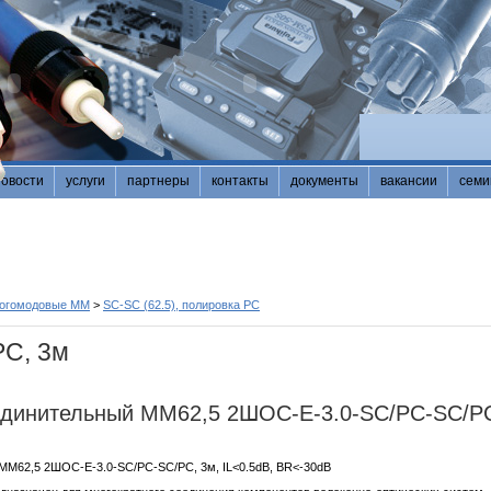
новости
услуги
партнеры
контакты
документы
вакансии
семи
ногомодовые MM
>
SC-SC (62.5), полировка PC
PC, 3м
единительный MM62,5 2ШОС-Е-3.0-SC/PC-SC/P