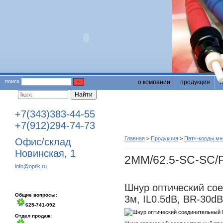
поиск
о компании
продукция
+7(343)383-44-55
+7(912)294-74-73
Главная
>
Продукция
>
Патч-корды м
Офис/склад
Новинская, 1
2MM/62.5-SC-SC/
info@optik.ru
Шнур оптический со
Общие вопросы:
3м, IL0.5dB, BR-30dB
625-741-092
Отдел продаж: