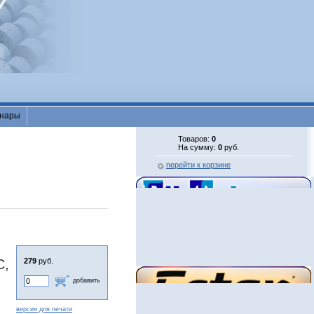
нары
Товаров:
0
На сумму:
0
руб.
перейти к корзине
C,
279
руб.
добавить
версия для печати