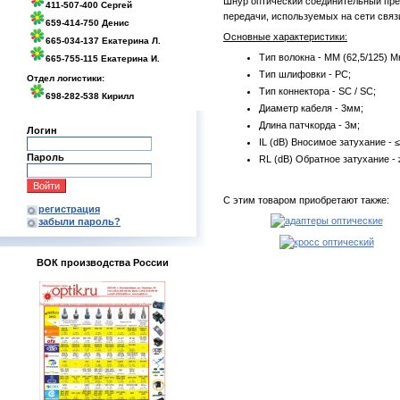
Шнур оптический соединительный пре
411-507-400 Сергей
передачи, используемых на сети связ
659-414-750 Денис
Основные характеристики:
665-034-137 Екатерина Л.
Тип волокна - MM (62,5/125) М
665-755-115 Екатерина И.
Тип шлифовки - PC;
Отдел логистики:
Тип коннектора - SC / SC;
698-282-538 Кирилл
Диаметр кабеля - 3мм;
Длина патчкорда - 3м;
Логин
IL (dB) Вносимое затухание - ≤
Пароль
RL (dB) Обратное затухание - 
С этим товаром приобретают также:
регистрация
забыли пароль?
ВОК производства России