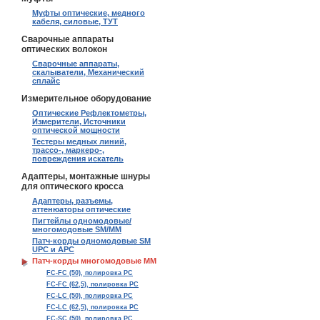
Муфты оптические, медного
кабеля, силовые, ТУТ
Сварочные аппараты
оптических волокон
Сварочные аппараты,
скалыватели, Механический
сплайс
Измерительное оборудование
Оптические Рефлектометры,
Измерители, Источники
оптической мощности
Тестеры медных линий,
трассо-, маркеро-,
повреждения искатель
Адаптеры, монтажные шнуры
для оптического кросса
Адаптеры, разъемы,
аттенюаторы оптические
Пигтейлы одномодовые/
многомодовые SM/MM
Патч-корды одномодовые SM
UPC и APC
Патч-корды многомодовые MM
FC-FC (50), полировка PC
FC-FC (62,5), полировка PC
FC-LC (50), полировка PC
FC-LC (62,5), полировка PC
FC-SC (50), полировка PC