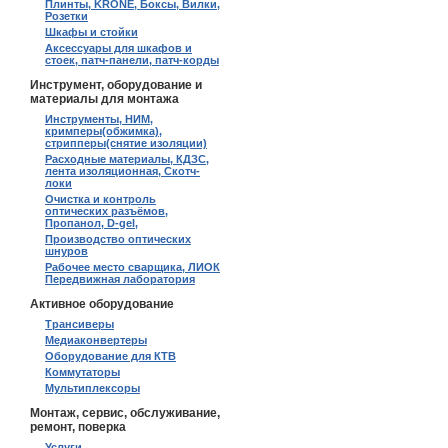
Плинты, KRONE, Боксы, Вилки,
Розетки
Шкафы и стойки
Аксессуары для шкафов и
стоек, патч-панели, патч-корды
Инструмент, оборудование и
материалы для монтажа
Инструменты, НИМ,
кримперы(обжимка),
стрипперы(снятие изоляции)
Расходные материалы, КДЗС,
лента изоляционная, Скотч-
локи
Очистка и контроль
оптических разъёмов,
Пропанол, D-gel,
Производство оптических
шнуров
Рабочее место сварщика, ЛИОК
Передвижная лаборатория
Активное оборудование
Трансиверы
Медиаконвертеры
Оборудование для КТВ
Коммутаторы
Мультиплексоры
Монтаж, сервис, обслуживание,
ремонт, поверка
Услуги