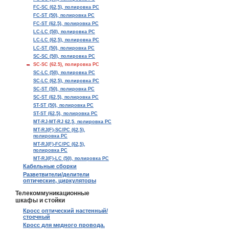
FC-SC (62,5), полировка PC
FC-ST (50), полировка PC
FC-ST (62,5), полировка PC
LC-LC (50), полировка PC
LC-LC (62,5), полировка PC
LC-ST (50), полировка PC
SC-SC (50), полировка PC
SC-SC (62.5), полировка PC
SC-LC (50), полировка PC
SC-LC (62,5), полировка PC
SC-ST (50), полировка PC
SC-ST (62,5), полировка PC
ST-ST (50), полировка PC
ST-ST (62,5), полировка PC
MT-RJ-MT-RJ 62,5, полировка PC
MT-RJ(F)-SC/PC (62,5),
полировка PC
MT-RJ(F)-FC/PC (62,5),
полировка PC
MT-RJ(F)-LC (50), полировка PC
Кабельные сборки
Разветвители/делители
оптические, циркуляторы
Телекоммуникационные
шкафы и стойки
Кросс оптический настенный/
стоечный
Кросс для медного провода.