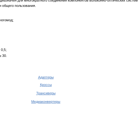
дназначен для многократного соединения компонентов волоконно-оптических систем
и общего пользования.
ногомод;
 0,5;
≥ 30.
Адаптеры
Кроссы
Трансиверы
Медиаконвертеры