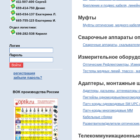
411-507-400 Сергей
Крепление и подвес кабеля, линей
659-414-750 Денис
665-034-137 Екатерина Л.
Муфты
665-755-115 Екатерина И.
Муфты оптические, медного кабеля
Отдел логистики:
698-282-538 Кирилл
Сварочные аппараты оп
Сварочные аппараты, скалыватели
Логин
Пароль
Измерительное оборуд
Оптические Рефлектометры, Измер
Тестеры медных линий, трассо-, м
регистрация
забыли пароль?
Адаптеры, монтажные ш
Адаптеры, разъемы, аттенюаторы 
ВОК производства России
Пигтейлы одномодовые/многомод
Патч-корды одномодовые SM UPC 
Патч-корды многомодовые MM
Кабельные сборки
Разветвители/делители оптические
Телекоммуникационные