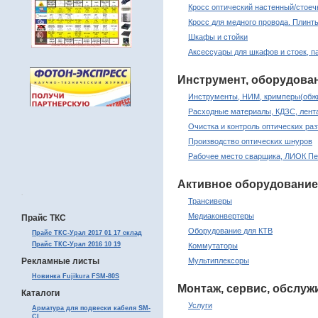
Кросс оптический настенный/стое
Кросс для медного провода. Плинт
Шкафы и стойки
Аксессуары для шкафов и стоек, п
Инструмент, оборудова
Инструменты, НИМ, кримперы(обжи
Расходные материалы, КДЗС, лента
Очистка и контроль оптических раз
Производство оптических шнуров
Рабочее место сварщика, ЛИОК Пе
Активное оборудование
.
Трансиверы
Медиаконвертеры
Прайс ТКС
Оборудование для КТВ
Прайс ТКС-Урал 2017 01 17 склад
Прайс ТКС-Урал 2016 10 19
Коммутаторы
Рекламные листы
Мультиплексоры
Новинка Fujikura FSM-80S
Монтаж, сервис, обслуж
Каталоги
Услуги
Арматура для подвески кабеля SM-
CI