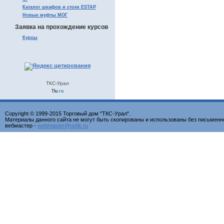
Каталог шкафов и стоек ESTAP
Новые муфты МОГ
Заявка на прохождение курсов
Курсы
ТКС-Урал
Tiu
.ru
Copyright © 1999-2015 Торговый дом "ТКС-Урал".
Материалы данного сайта не могут быть скопированы и использованы без письменн
вебмастер -
webmaster@optik.ru