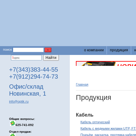
поиск
о компании
продукция
+7(343)383-44-55
+7(912)294-74-73
Главная
Офис/склад
Новинская, 1
Продукция
info@optik.ru
Кабель
Общие вопросы:
Кабель оптический
625-741-092
Кабель с медными жилами UTP, FT
Отдел продаж:
Подъём, раскатка, протяжка кабеля