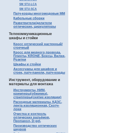
SM STU-LCA
SM STU-SCA
Патч-корды многомодовые MM
Кабельные сборки
Разветвители/делители
оптические, циркуляторы
Телекоммуникационные
шкафы и стойки
Кросс оптический настенный/
стоечный
Кросс для медного провода.
Плинты, KRONE, Боксы, Вилки,
Розетки
Шкафы и стойки
Аксессуары для шкафов и
стоек, патч-панели, патч-корды
Инструмент, оборудование и
материалы для монтажа
Инструменты, НИМ,
кримперы(обжимка),
стрипперы(снятие изоляции)
Расходные материалы, КДЗС,
лента изоляционная, Скотч-
локи
Очистка и контроль
оптических разъёмов,
Пропанол, D-gel,
Производство оптических
шнуров