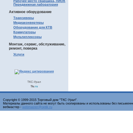
Рабочее место сварщика, ЛИОК
Передвижная лаборатория
Активное оборудование
Трансиверы
Медиаконвертеры
Оборудование для КТВ
Коммутаторы
Мультиплексоры
Монтаж, сервис, обслуживание,
ремонт, поверка
Услуги
ТКС-Урал
Tiu
.ru
Copyright © 1999-2015 Торговый дом "ТКС-Урал".
Материалы данного сайта не могут быть скопированы и использованы без письменн
вебмастер -
webmaster@optik.ru