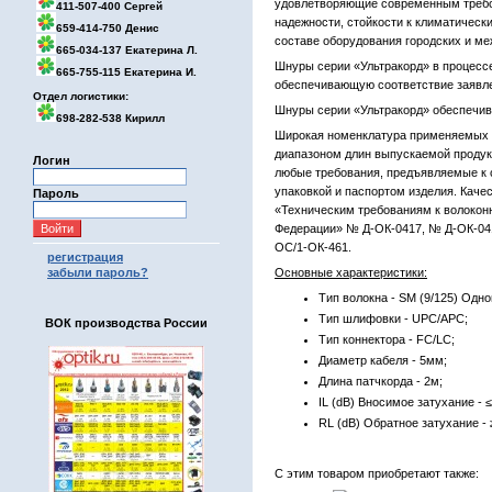
удовлетворяющие современным требо
411-507-400 Сергей
надежности, стойкости к климатическ
659-414-750 Денис
составе оборудования городских и ме
665-034-137 Екатерина Л.
Шнуры серии «Ультракорд» в процессе
665-755-115 Екатерина И.
обеспечивающую соответствие заявл
Отдел логистики:
Шнуры серии «Ультракорд» обеспечив
698-282-538 Кирилл
Широкая номенклатура применяемых т
диапазоном длин выпускаемой продук
Логин
любые требования, предъявляемые к
упаковкой и паспортом изделия. Каче
Пароль
«Техническим требованиям к волокон
Федерации» № Д-ОК-0417, № Д-ОК-04
ОС/1-ОК-461.
регистрация
забыли пароль?
Основные характеристики:
Тип волокна - SM (9/125) Одн
Тип шлифовки - UPC/APC;
ВОК производства России
Тип коннектора - FC/LC;
Диаметр кабеля - 5мм;
Длина патчкорда - 2м;
IL (dB) Вносимое затухание - ≤
RL (dB) Обратное затухание - 
С этим товаром приобретают также: