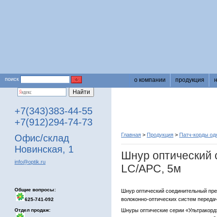
поиск
о компании
продукция
+7(343)383-44-55
+7(912)294-74-73
Главная
>
Продукция
>
Патч-корды о
Офис/склад
Новинская, 1
Шнур оптический
info@optik.ru
LC/APC, 5м
Общие вопросы:
Шнур оптический соединительный пре
волоконно-оптических систем передач
625-741-092
Отдел продаж:
Шнуры оптические серии «Ультракорд