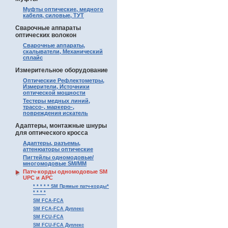
Муфты оптические, медного
кабеля, силовые, ТУТ
Сварочные аппараты
оптических волокон
Сварочные аппараты,
скалыватели, Механический
сплайс
Измерительное оборудование
Оптические Рефлектометры,
Измерители, Источники
оптической мощности
Тестеры медных линий,
трассо-, маркеро-,
повреждения искатель
Адаптеры, монтажные шнуры
для оптического кросса
Адаптеры, разъемы,
аттенюаторы оптические
Пигтейлы одномодовые/
многомодовые SM/MM
Патч-корды одномодовые SM
UPC и APC
* * * * * SM Прямые патч-корды*
* * * *
SM FCA-FCA
SM FCA-FCA Дуплекс
SM FCU-FCA
SM FCU-FCA Дуплекс