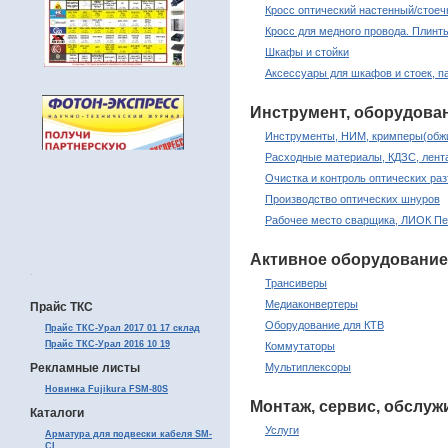
Кросс оптический настенный/стое
Кросс для медного провода. Плинт
Шкафы и стойки
Аксессуары для шкафов и стоек, п
Инструмент, оборудова
Инструменты, НИМ, кримперы(обжи
Расходные материалы, КДЗС, лента
Очистка и контроль оптических раз
Производство оптических шнуров
Рабочее место сварщика, ЛИОК Пе
Активное оборудование
.
Трансиверы
Медиаконвертеры
Прайс ТКС
Оборудование для КТВ
Прайс ТКС-Урал 2017 01 17 склад
Прайс ТКС-Урал 2016 10 19
Коммутаторы
Рекламные листы
Мультиплексоры
Новинка Fujikura FSM-80S
Монтаж, сервис, обслуж
Каталоги
Услуги
Арматура для подвески кабеля SM-
CI