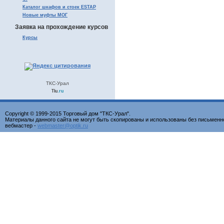
Каталог шкафов и стоек ESTAP
Новые муфты МОГ
Заявка на прохождение курсов
Курсы
ТКС-Урал
Tiu
.ru
Copyright © 1999-2015 Торговый дом "ТКС-Урал".
Материалы данного сайта не могут быть скопированы и использованы без письменн
вебмастер -
webmaster@optik.ru