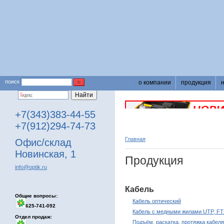
поиск
о компании
продукция
+7(343)383-44-55
+7(912)294-74-73
Главная
Офис/склад
Новинская, 1
Продукция
info@optik.ru
Кабель
Общие вопросы:
Кабель оптический
625-741-092
Кабель с медными жилами UTP, FT
Отдел продаж:
Подъём, раскатка, протяжка кабеля