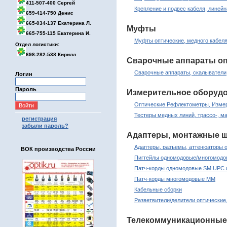
411-507-400 Сергей
Крепление и подвес кабеля, линей
659-414-750 Денис
665-034-137 Екатерина Л.
Муфты
665-755-115 Екатерина И.
Муфты оптические, медного кабеля
Отдел логистики:
698-282-538 Кирилл
Сварочные аппараты оп
Сварочные аппараты, скалыватели
Логин
Пароль
Измерительное оборуд
Оптические Рефлектометры, Измер
Тестеры медных линий, трассо-, м
регистрация
забыли пароль?
Адаптеры, монтажные ш
Адаптеры, разъемы, аттенюаторы 
ВОК производства России
Пигтейлы одномодовые/многомод
Патч-корды одномодовые SM UPC 
Патч-корды многомодовые MM
Кабельные сборки
Разветвители/делители оптические
Телекоммуникационные