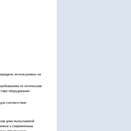
передачи, используемых на
требованиям по оптическим
ставе оборудования
щую соответствие
оном длин выпускаемой
ляемые к современным