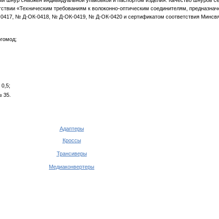
 шнур снабжен индивидуальной упаковкой и паспортом изделия. Качество шнуров се
тствии «Техническим требованиям к волоконно-оптическим соединителям, предназна
0417, № Д-ОК-0418, № Д-ОК-0419, № Д-ОК-0420 и сертификатом соответствия Минсв
огомод;
 0,5;
≥ 35.
Адаптеры
Кроссы
Трансиверы
Медиаконвертеры