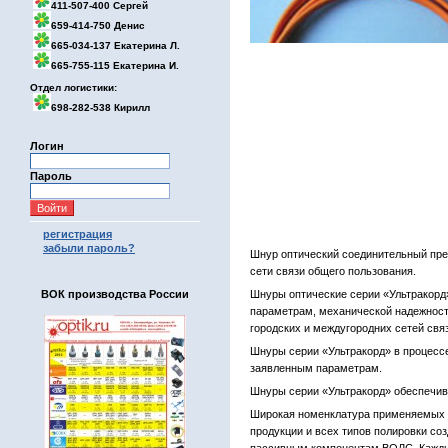
411-507-400 Сергей
659-414-750 Денис
665-034-137 Екатерина Л.
665-755-115 Екатерина И.
Отдел логистики:
698-282-538 Кирилл
Логин
Пароль
регистрация
забыли пароль?
Шнур оптический соединительный пре
сети связи общего пользования.
ВОК производства России
Шнуры оптические серии «Ультракорд
параметрам, механической надежност
городских и междугородних сетей связ
Шнуры серии «Ультракорд» в процесс
заявленным параметрам.
Шнуры серии «Ультракорд» обеспечив
Широкая номенклатура применяемых т
продукции и всех типов полировки с