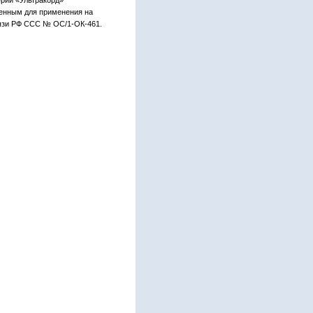
рии «Ультракорд»
ченным для применения на
язи РФ ССС № ОС/1-ОК-461.