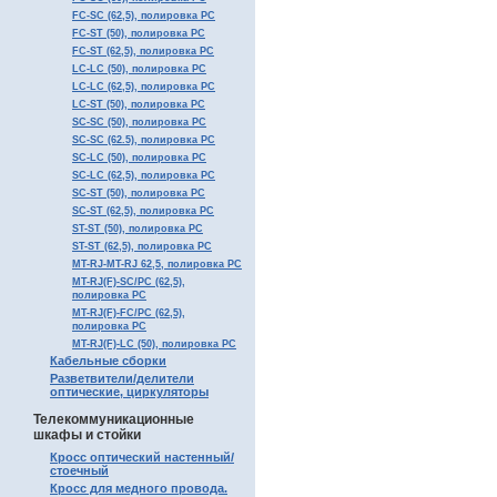
FC-SC (62,5), полировка PC
FC-ST (50), полировка PC
FC-ST (62,5), полировка PC
LC-LC (50), полировка PC
LC-LC (62,5), полировка PC
LC-ST (50), полировка PC
SC-SC (50), полировка PC
SC-SC (62.5), полировка PC
SC-LC (50), полировка PC
SC-LC (62,5), полировка PC
SC-ST (50), полировка PC
SC-ST (62,5), полировка PC
ST-ST (50), полировка PC
ST-ST (62,5), полировка PC
MT-RJ-MT-RJ 62,5, полировка PC
MT-RJ(F)-SC/PC (62,5),
полировка PC
MT-RJ(F)-FC/PC (62,5),
полировка PC
MT-RJ(F)-LC (50), полировка PC
Кабельные сборки
Разветвители/делители
оптические, циркуляторы
Телекоммуникационные
шкафы и стойки
Кросс оптический настенный/
стоечный
Кросс для медного провода.