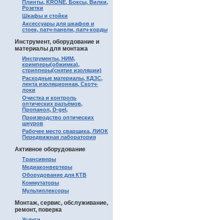
Плинты, KRONE, Боксы, Вилки,
Розетки
Шкафы и стойки
Аксессуары для шкафов и
стоек, патч-панели, патч-корды
Инструмент, оборудование и
материалы для монтажа
Инструменты, НИМ,
кримперы(обжимка),
стрипперы(снятие изоляции)
Расходные материалы, КДЗС,
лента изоляционная, Скотч-
локи
Очистка и контроль
оптических разъёмов,
Пропанол, D-gel,
Производство оптических
шнуров
Рабочее место сварщика, ЛИОК
Передвижная лаборатория
Активное оборудование
Трансиверы
Медиаконвертеры
Оборудование для КТВ
Коммутаторы
Мультиплексоры
Монтаж, сервис, обслуживание,
ремонт, поверка
Услуги