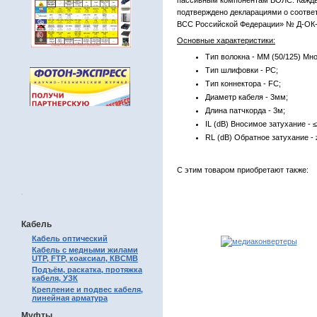
пассивным компонентам ВОЛС. Каждый
подтверждено декларациями о соотве
ВСС Российской Федерации» № Д-ОК-
Основные характеристики:
Тип волокна - MM (50/125) Мн
Тип шлифовки - PC;
Тип коннектора - FC;
Диаметр кабеля - 3мм;
Длина патчкорда - 3м;
IL (dB) Вносимое затухание - ≤
RL (dB) Обратное затухание - 
С этим товаром приобретают также:
.
Кабель
Кабель оптический
Кабель с медными жилами
UTP, FTP, коаксиал, КВСМВ
Подъём, раскатка, протяжка
кабеля, УЗК
Крепление и подвес кабеля,
линейная арматура
Муфты