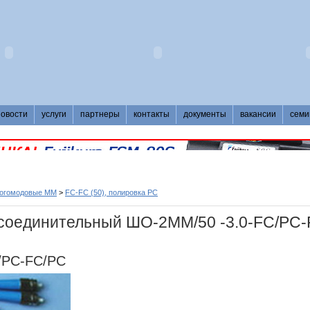
новости
услуги
партнеры
контакты
документы
вакансии
семи
ногомодовые MM
>
FC-FC (50), полировка PC
соединительный ШО-2MM/50 -3.0-FC/PC-
/PC-FC/PC