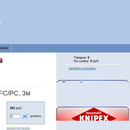
нары
Товаров:
0
На сумму:
0
руб.
перейти к корзине
FC/PC, 3м
291
руб.
добавить
версия для печати