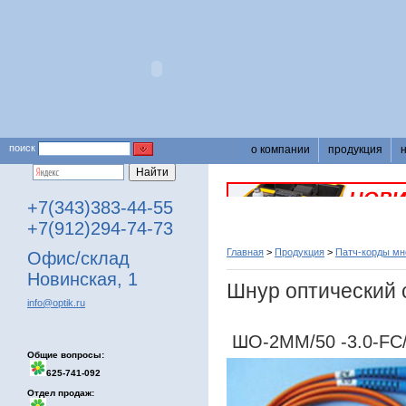
поиск
о компании
продукция
+7(343)383-44-55
+7(912)294-74-73
Главная
>
Продукция
>
Патч-корды м
Офис/склад
Новинская, 1
Шнур оптический 
info@optik.ru
ШО-2MM/50 -3.0-FC
Общие вопросы:
625-741-092
Отдел продаж: