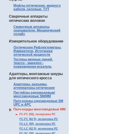
Муфты оптические, медного
кабеля, силовые, ТУТ
Сварочные аппараты
оптических волокон
Сварочные аппараты,
скалыватели, Механический
сплайс
Измерительное оборудование
Оптические Рефлектометры,
Измерители, Источники
оптической мощности
Тестеры медных линий,
трассо-, маркеро-,
повреждения искатель
Адаптеры, монтажные шнуры
для оптического кросса
Адаптеры, разъемы,
аттенюаторы оптические
Пигтейлы одномодовые/
многомодовые SM/MM
Патч-корды одномодовые SM
UPC и APC
Патч-корды многомодовые MM
FC-FC (50), полировка PC
FC-FC (62,5), полировка PC
FC-LC (50), полировка PC
FC-LC (62,5), полировка PC
FC-SC (50), полировка PC