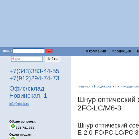
поиск
о компании
продукция
+7(343)383-44-55
+7(912)294-74-73
Главная
>
Продукция
>
Патч-корды м
Офис/склад
Новинская, 1
Шнур оптический 
info@optik.ru
2FC-LC/M6-3
Общие вопросы:
Шнур оптический со
625-741-092
Е-2.0-FC/PC-LC/PC 3
Отдел продаж: