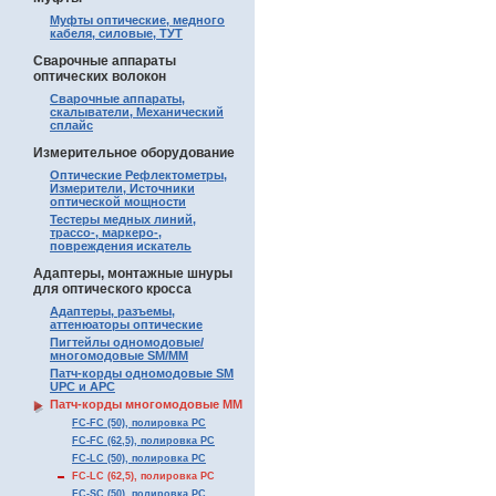
Муфты оптические, медного
кабеля, силовые, ТУТ
Сварочные аппараты
оптических волокон
Сварочные аппараты,
скалыватели, Механический
сплайс
Измерительное оборудование
Оптические Рефлектометры,
Измерители, Источники
оптической мощности
Тестеры медных линий,
трассо-, маркеро-,
повреждения искатель
Адаптеры, монтажные шнуры
для оптического кросса
Адаптеры, разъемы,
аттенюаторы оптические
Пигтейлы одномодовые/
многомодовые SM/MM
Патч-корды одномодовые SM
UPC и APC
Патч-корды многомодовые MM
FC-FC (50), полировка PC
FC-FC (62,5), полировка PC
FC-LC (50), полировка PC
FC-LC (62,5), полировка PC
FC-SC (50), полировка PC