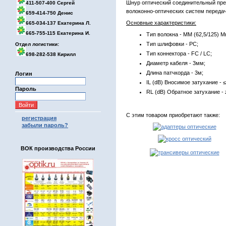
Шнур оптический соединительный пре
411-507-400 Сергей
волоконно-оптических систем передач
659-414-750 Денис
Основные характеристики:
665-034-137 Екатерина Л.
665-755-115 Екатерина И.
Тип волокна - MM (62,5/125) М
Тип шлифовки - PC;
Отдел логистики:
Тип коннектора - FC / LC;
698-282-538 Кирилл
Диаметр кабеля - 3мм;
Длина патчкорда - 3м;
Логин
IL (dB) Вносимое затухание - ≤
Пароль
RL (dB) Обратное затухание - 
С этим товаром приобретают также:
регистрация
забыли пароль?
ВОК производства России