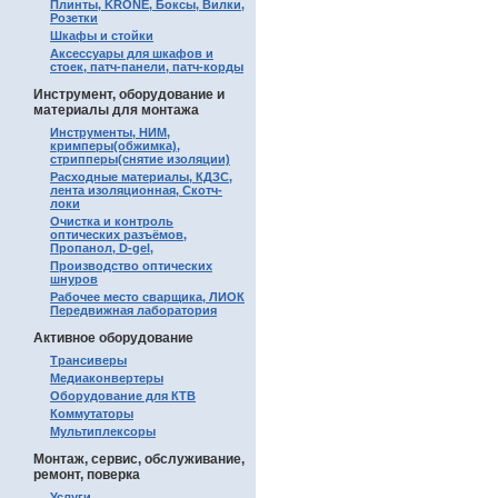
Плинты, KRONE, Боксы, Вилки,
Розетки
Шкафы и стойки
Аксессуары для шкафов и
стоек, патч-панели, патч-корды
Инструмент, оборудование и
материалы для монтажа
Инструменты, НИМ,
кримперы(обжимка),
стрипперы(снятие изоляции)
Расходные материалы, КДЗС,
лента изоляционная, Скотч-
локи
Очистка и контроль
оптических разъёмов,
Пропанол, D-gel,
Производство оптических
шнуров
Рабочее место сварщика, ЛИОК
Передвижная лаборатория
Активное оборудование
Трансиверы
Медиаконвертеры
Оборудование для КТВ
Коммутаторы
Мультиплексоры
Монтаж, сервис, обслуживание,
ремонт, поверка
Услуги