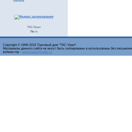
ТКС-Урал
Tiu
.ru
Copyright © 1999-2015 Торговый дом "ТКС-Урал".
Материалы данного сайта не могут быть скопированы и использованы без письменн
вебмастер -
webmaster@optik.ru