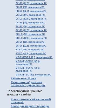
FC-SC (62,5), полировка PC
FC-ST (50), полировка PC
FC-ST (62,5), полировка PC
LC-LC (50), полировка PC
LC-LC (62,5), полировка PC
LC-ST (50), полировка PC
SC-SC (50), полировка PC
SC-SC (62.5), полировка PC
SC-LC (50), полировка PC
SC-LC (62,5), полировка PC
SC-ST (50), полировка PC
SC-ST (62,5), полировка PC
ST-ST (50), полировка PC
ST-ST (62,5), полировка PC
MT-RJ-MT-RJ 62,5, полировка PC
MT-RJ(F)-SC/PC (62,5),
полировка PC
MT-RJ(F)-FC/PC (62,5),
полировка PC
MT-RJ(F)-LC (50), полировка PC
Кабельные сборки
Разветвители/делители
оптические, циркуляторы
Телекоммуникационные
шкафы и стойки
Кросс оптический настенный/
стоечный
Кросс для медного провода.