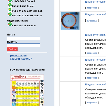
411-507-400 Сергей
Шнур оптический
659-414-750 Денис
[
]
подробнее
665-034-137 Екатерина Л.
Шнур оптический
665-755-115 Екатерина И.
[
]
Отдел логистики:
подробнее
698-282-538 Кирилл
Логин
Шнур оптический
Соединительные 
Пароль
применяют для к
оборудования.
[
]
подробнее
регистрация
забыли пароль?
Шнур оптический
Соединительные 
применяют для к
ВОК производства России
оборудования.
[
]
подробнее
Шнур оптический
Соединительные 
применяют для к
оборудования.
[
]
подробнее