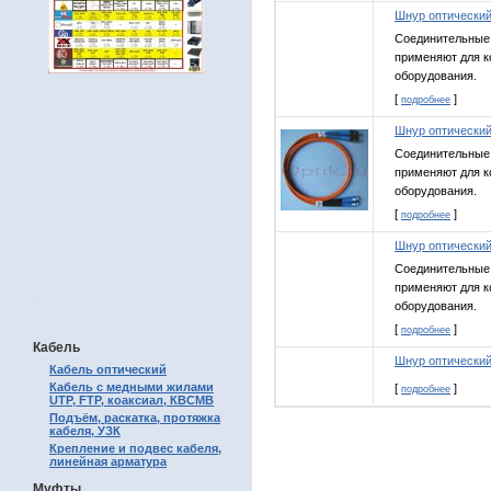
Шнур оптический
Соединительные 
применяют для к
оборудования.
[
]
подробнее
Шнур оптический
Соединительные 
применяют для к
оборудования.
[
]
подробнее
Шнур оптический
Соединительные 
применяют для к
.
оборудования.
[
]
подробнее
Кабель
Шнур оптический
Кабель оптический
Кабель с медными жилами
[
]
подробнее
UTP, FTP, коаксиал, КВСМВ
Подъём, раскатка, протяжка
кабеля, УЗК
Крепление и подвес кабеля,
линейная арматура
Муфты