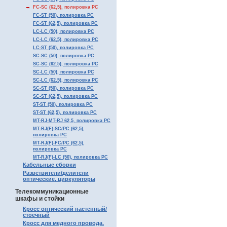
FC-SC (62,5), полировка PC
FC-ST (50), полировка PC
FC-ST (62,5), полировка PC
LC-LC (50), полировка PC
LC-LC (62,5), полировка PC
LC-ST (50), полировка PC
SC-SC (50), полировка PC
SC-SC (62.5), полировка PC
SC-LC (50), полировка PC
SC-LC (62,5), полировка PC
SC-ST (50), полировка PC
SC-ST (62,5), полировка PC
ST-ST (50), полировка PC
ST-ST (62,5), полировка PC
MT-RJ-MT-RJ 62,5, полировка PC
MT-RJ(F)-SC/PC (62,5),
полировка PC
MT-RJ(F)-FC/PC (62,5),
полировка PC
MT-RJ(F)-LC (50), полировка PC
Кабельные сборки
Разветвители/делители
оптические, циркуляторы
Телекоммуникационные
шкафы и стойки
Кросс оптический настенный/
стоечный
Кросс для медного провода.