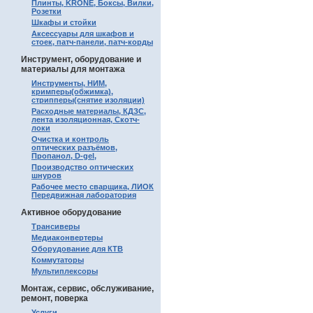
Плинты, KRONE, Боксы, Вилки,
Розетки
Шкафы и стойки
Аксессуары для шкафов и
стоек, патч-панели, патч-корды
Инструмент, оборудование и
материалы для монтажа
Инструменты, НИМ,
кримперы(обжимка),
стрипперы(снятие изоляции)
Расходные материалы, КДЗС,
лента изоляционная, Скотч-
локи
Очистка и контроль
оптических разъёмов,
Пропанол, D-gel,
Производство оптических
шнуров
Рабочее место сварщика, ЛИОК
Передвижная лаборатория
Активное оборудование
Трансиверы
Медиаконвертеры
Оборудование для КТВ
Коммутаторы
Мультиплексоры
Монтаж, сервис, обслуживание,
ремонт, поверка
Услуги