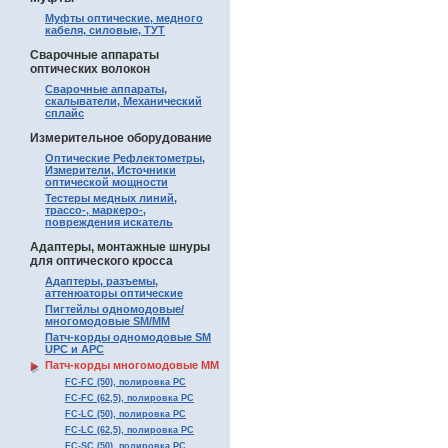
Муфты оптические, медного
кабеля, силовые, ТУТ
Сварочные аппараты
оптических волокон
Сварочные аппараты,
скалыватели, Механический
сплайс
Измерительное оборудование
Оптические Рефлектометры,
Измерители, Источники
оптической мощности
Тестеры медных линий,
трассо-, маркеро-,
повреждения искатель
Адаптеры, монтажные шнуры
для оптического кросса
Адаптеры, разъемы,
аттенюаторы оптические
Пигтейлы одномодовые/
многомодовые SM/MM
Патч-корды одномодовые SM
UPC и APC
Патч-корды многомодовые MM
FC-FC (50), полировка PC
FC-FC (62,5), полировка PC
FC-LC (50), полировка PC
FC-LC (62,5), полировка PC
FC-SC (50), полировка PC