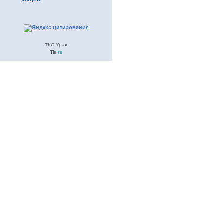
ТКС-Урал
Tiu
.ru