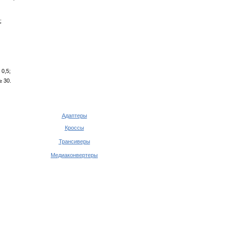
;
 0,5;
≥ 30.
Адаптеры
Кроссы
Трансиверы
Медиаконвертеры