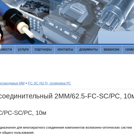
новости
услуги
партнеры
контакты
документы
вакансии
семи
ногомодовые MM
>
FC-SC (62,5), полировка PC
соединительный 2MM/62.5-FC-SС/PC, 10
C/PC-SC/PC, 10м
дназначен для многократного соединения компонентов волоконно-оптических систем
и общего пользования.