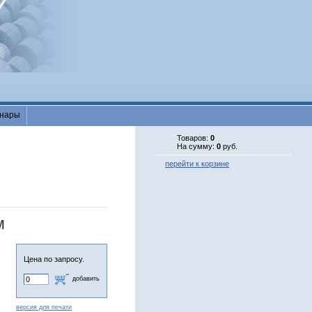
нары
Товаров:
0
На сумму:
0
руб.
перейти к корзине
м
Цена по запросу.
добавить
версия для печати