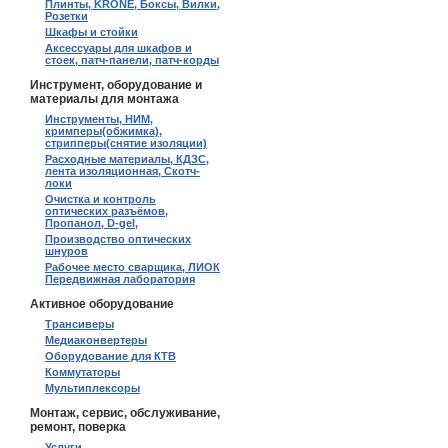
Плинты, KRONE, Боксы, Вилки,
Розетки
Шкафы и стойки
Аксессуары для шкафов и
стоек, патч-панели, патч-корды
Инструмент, оборудование и
материалы для монтажа
Инструменты, НИМ,
кримперы(обжимка),
стрипперы(снятие изоляции)
Расходные материалы, КДЗС,
лента изоляционная, Скотч-
локи
Очистка и контроль
оптических разъёмов,
Пропанол, D-gel,
Производство оптических
шнуров
Рабочее место сварщика, ЛИОК
Передвижная лаборатория
Активное оборудование
Трансиверы
Медиаконвертеры
Оборудование для КТВ
Коммутаторы
Мультиплексоры
Монтаж, сервис, обслуживание,
ремонт, поверка
Услуги