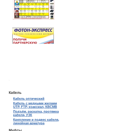
.
Кабель
Кабель оптический
Кабель с медными жилами
UTP, FTP, коаксиал, КВСМВ
Подъём, раскатка, протяжка
кабеля, УЗК
Крепление и подвес кабеля,
линейная арматура
Муфты