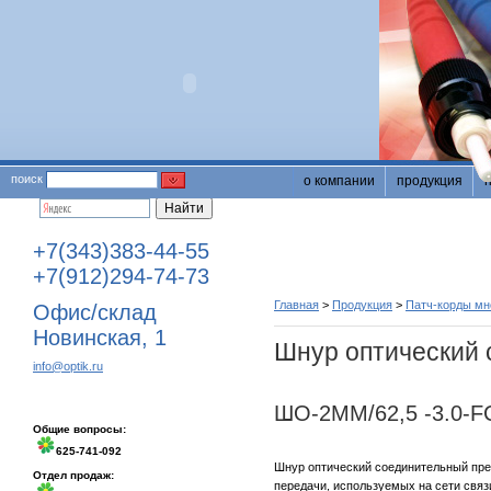
поиск
о компании
продукция
+7(343)383-44-55
+7(912)294-74-73
Главная
>
Продукция
>
Патч-корды м
Офис/склад
Новинская, 1
Шнур оптический 
info@optik.ru
ШО-2MM/62,5 -3.0-F
Общие вопросы:
625-741-092
Шнур оптический соединительный пре
Отдел продаж:
передачи, используемых на сети связ