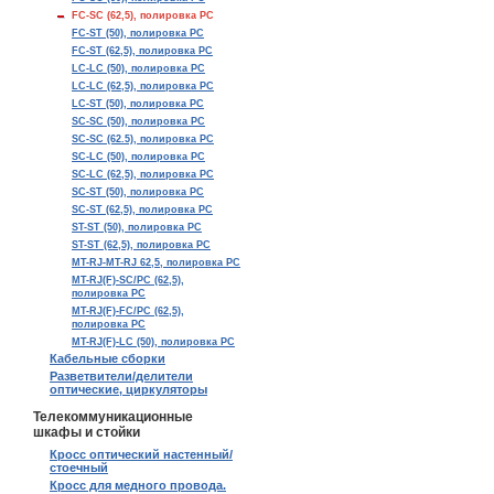
FC-SC (62,5), полировка PC
FC-ST (50), полировка PC
FC-ST (62,5), полировка PC
LC-LC (50), полировка PC
LC-LC (62,5), полировка PC
LC-ST (50), полировка PC
SC-SC (50), полировка PC
SC-SC (62.5), полировка PC
SC-LC (50), полировка PC
SC-LC (62,5), полировка PC
SC-ST (50), полировка PC
SC-ST (62,5), полировка PC
ST-ST (50), полировка PC
ST-ST (62,5), полировка PC
MT-RJ-MT-RJ 62,5, полировка PC
MT-RJ(F)-SC/PC (62,5),
полировка PC
MT-RJ(F)-FC/PC (62,5),
полировка PC
MT-RJ(F)-LC (50), полировка PC
Кабельные сборки
Разветвители/делители
оптические, циркуляторы
Телекоммуникационные
шкафы и стойки
Кросс оптический настенный/
стоечный
Кросс для медного провода.