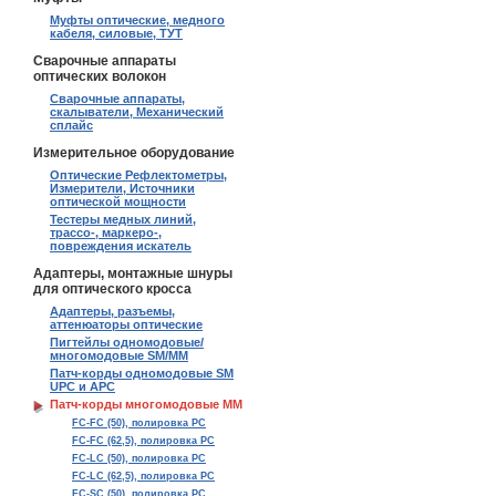
Муфты оптические, медного
кабеля, силовые, ТУТ
Сварочные аппараты
оптических волокон
Сварочные аппараты,
скалыватели, Механический
сплайс
Измерительное оборудование
Оптические Рефлектометры,
Измерители, Источники
оптической мощности
Тестеры медных линий,
трассо-, маркеро-,
повреждения искатель
Адаптеры, монтажные шнуры
для оптического кросса
Адаптеры, разъемы,
аттенюаторы оптические
Пигтейлы одномодовые/
многомодовые SM/MM
Патч-корды одномодовые SM
UPC и APC
Патч-корды многомодовые MM
FC-FC (50), полировка PC
FC-FC (62,5), полировка PC
FC-LC (50), полировка PC
FC-LC (62,5), полировка PC
FC-SC (50), полировка PC