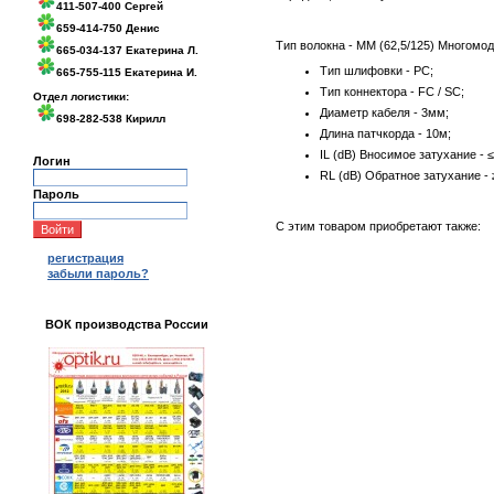
411-507-400 Сергей
659-414-750 Денис
Тип волокна - MM (62,5/125) Многомод
665-034-137 Екатерина Л.
Тип шлифовки - PC;
665-755-115 Екатерина И.
Тип коннектора - FC / SC;
Отдел логистики:
Диаметр кабеля - 3мм;
698-282-538 Кирилл
Длина патчкорда - 10м;
IL (dB) Вносимое затухание - ≤
Логин
RL (dB) Обратное затухание - 
Пароль
С этим товаром приобретают также:
регистрация
забыли пароль?
ВОК производства России