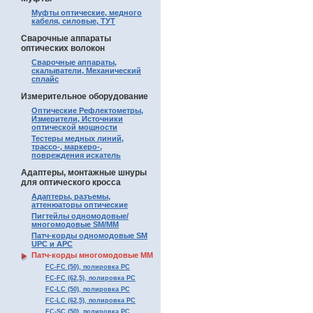
Муфты оптические, медного
кабеля, силовые, ТУТ
Сварочные аппараты
оптических волокон
Сварочные аппараты,
скалыватели, Механический
сплайс
Измерительное оборудование
Оптические Рефлектометры,
Измерители, Источники
оптической мощности
Тестеры медных линий,
трассо-, маркеро-,
повреждения искатель
Адаптеры, монтажные шнуры
для оптического кросса
Адаптеры, разъемы,
аттенюаторы оптические
Пигтейлы одномодовые/
многомодовые SM/MM
Патч-корды одномодовые SM
UPC и APC
Патч-корды многомодовые MM
FC-FC (50), полировка PC
FC-FC (62,5), полировка PC
FC-LC (50), полировка PC
FC-LC (62,5), полировка PC
FC-SC (50), полировка PC