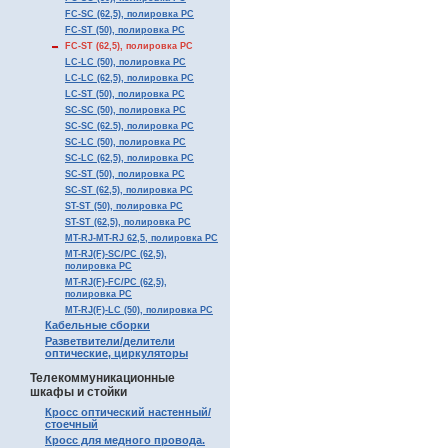
FC-SC (62,5), полировка PC
FC-ST (50), полировка PC
FC-ST (62,5), полировка PC
LC-LC (50), полировка PC
LC-LC (62,5), полировка PC
LC-ST (50), полировка PC
SC-SC (50), полировка PC
SC-SC (62.5), полировка PC
SC-LC (50), полировка PC
SC-LC (62,5), полировка PC
SC-ST (50), полировка PC
SC-ST (62,5), полировка PC
ST-ST (50), полировка PC
ST-ST (62,5), полировка PC
MT-RJ-MT-RJ 62,5, полировка PC
MT-RJ(F)-SC/PC (62,5),
полировка PC
MT-RJ(F)-FC/PC (62,5),
полировка PC
MT-RJ(F)-LC (50), полировка PC
Кабельные сборки
Разветвители/делители
оптические, циркуляторы
Телекоммуникационные
шкафы и стойки
Кросс оптический настенный/
стоечный
Кросс для медного провода.