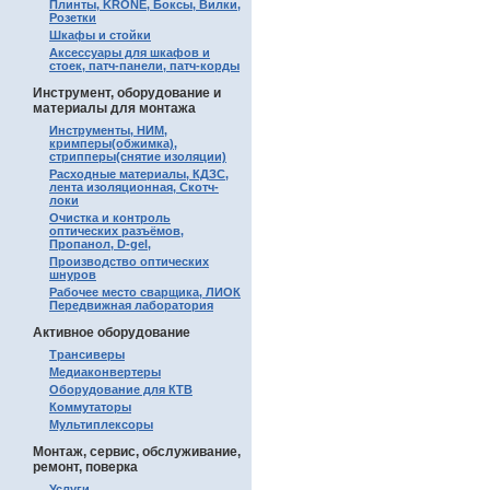
Плинты, KRONE, Боксы, Вилки,
Розетки
Шкафы и стойки
Аксессуары для шкафов и
стоек, патч-панели, патч-корды
Инструмент, оборудование и
материалы для монтажа
Инструменты, НИМ,
кримперы(обжимка),
стрипперы(снятие изоляции)
Расходные материалы, КДЗС,
лента изоляционная, Скотч-
локи
Очистка и контроль
оптических разъёмов,
Пропанол, D-gel,
Производство оптических
шнуров
Рабочее место сварщика, ЛИОК
Передвижная лаборатория
Активное оборудование
Трансиверы
Медиаконвертеры
Оборудование для КТВ
Коммутаторы
Мультиплексоры
Монтаж, сервис, обслуживание,
ремонт, поверка
Услуги