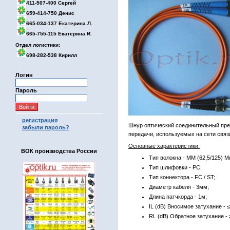
411-507-400 Сергей
659-414-750 Денис
665-034-137 Екатерина Л.
665-755-115 Екатерина И.
Отдел логистики:
698-282-538 Кирилл
Логин
Пароль
регистрация
Шнур оптический соединительный пре
забыли пароль?
передачи, используемых на сети связ
Основные характеристики:
ВОК производства России
Тип волокна - MM (62,5/125) М
Тип шлифовки - PC;
Тип коннектора - FC / ST;
Диаметр кабеля - 3мм;
Длина патчкорда - 1м;
IL (dB) Вносимое затухание - ≤
RL (dB) Обратное затухание - 