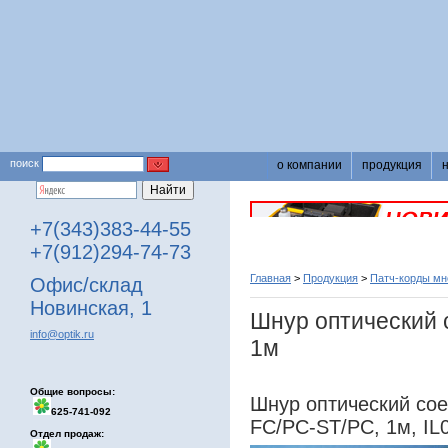
поиск
о компании
продукция
+7(343)383-44-55
+7(912)294-74-73
Главная
>
Продукция
>
Патч-корды м
Офис/склад
Новинская, 1
Шнур оптический 
info@optik.ru
1м
Общие вопросы:
Шнур оптический со
625-741-092
FC/PC-ST/PC, 1м, IL
Отдел продаж: