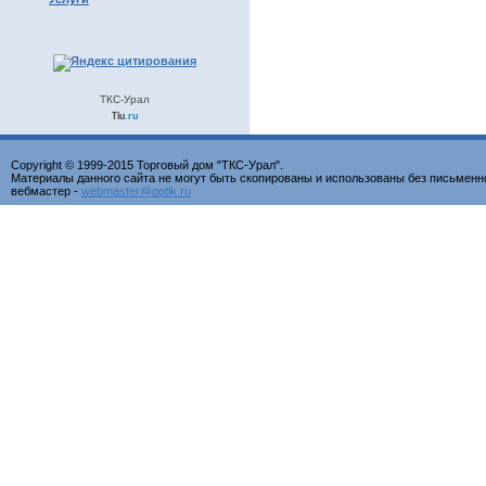
ТКС-Урал
Tiu
.ru
Copyright © 1999-2015 Торговый дом "ТКС-Урал".
Материалы данного сайта не могут быть скопированы и использованы без письменн
вебмастер -
webmaster@optik.ru