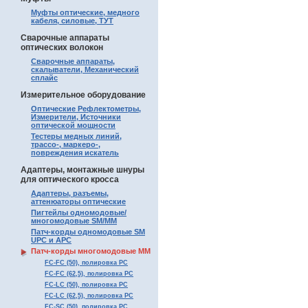
Муфты оптические, медного
кабеля, силовые, ТУТ
Сварочные аппараты
оптических волокон
Сварочные аппараты,
скалыватели, Механический
сплайс
Измерительное оборудование
Оптические Рефлектометры,
Измерители, Источники
оптической мощности
Тестеры медных линий,
трассо-, маркеро-,
повреждения искатель
Адаптеры, монтажные шнуры
для оптического кросса
Адаптеры, разъемы,
аттенюаторы оптические
Пигтейлы одномодовые/
многомодовые SM/MM
Патч-корды одномодовые SM
UPC и APC
Патч-корды многомодовые MM
FC-FC (50), полировка PC
FC-FC (62,5), полировка PC
FC-LC (50), полировка PC
FC-LC (62,5), полировка PC
FC-SC (50), полировка PC