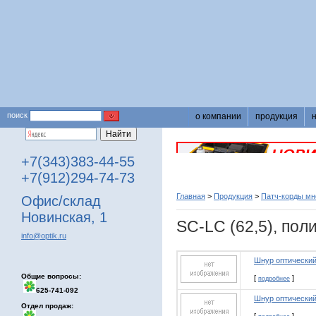
поиск
о компании
продукция
+7(343)383-44-55
+7(912)294-74-73
Главная
>
Продукция
>
Патч-корды м
Офис/склад
Новинская, 1
SC-LC (62,5), пол
info@optik.ru
Шнур оптический
Общие вопросы:
[
]
подробнее
625-741-092
Шнур оптический
Отдел продаж: