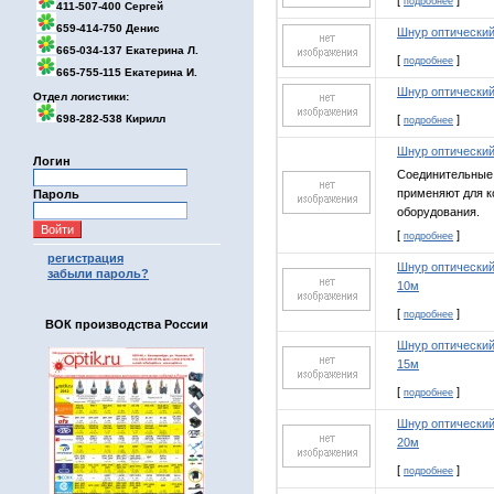
[
]
подробнее
411-507-400 Сергей
659-414-750 Денис
Шнур оптический
665-034-137 Екатерина Л.
[
]
подробнее
665-755-115 Екатерина И.
Шнур оптический
Отдел логистики:
698-282-538 Кирилл
[
]
подробнее
Шнур оптический
Логин
Соединительные 
применяют для к
Пароль
оборудования.
[
]
подробнее
регистрация
Шнур оптический
забыли пароль?
10м
[
]
подробнее
ВОК производства России
Шнур оптический
15м
[
]
подробнее
Шнур оптический
20м
[
]
подробнее