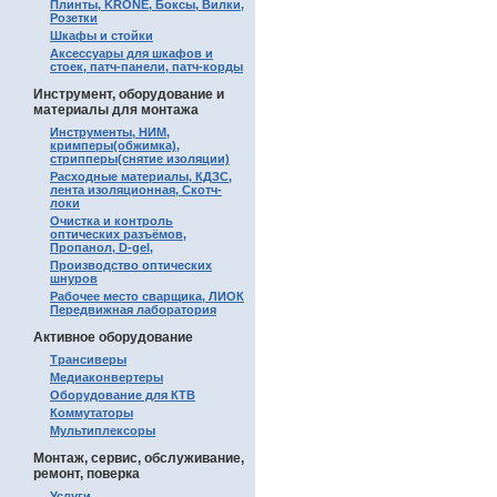
Плинты, KRONE, Боксы, Вилки,
Розетки
Шкафы и стойки
Аксессуары для шкафов и
стоек, патч-панели, патч-корды
Инструмент, оборудование и
материалы для монтажа
Инструменты, НИМ,
кримперы(обжимка),
стрипперы(снятие изоляции)
Расходные материалы, КДЗС,
лента изоляционная, Скотч-
локи
Очистка и контроль
оптических разъёмов,
Пропанол, D-gel,
Производство оптических
шнуров
Рабочее место сварщика, ЛИОК
Передвижная лаборатория
Активное оборудование
Трансиверы
Медиаконвертеры
Оборудование для КТВ
Коммутаторы
Мультиплексоры
Монтаж, сервис, обслуживание,
ремонт, поверка
Услуги