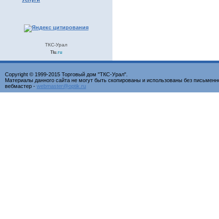
ТКС-Урал
Tiu
.ru
Copyright © 1999-2015 Торговый дом "ТКС-Урал".
Материалы данного сайта не могут быть скопированы и использованы без письменн
вебмастер -
webmaster@optik.ru