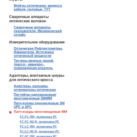
Муфты оптические, медного
кабеля, силовые, ТУТ
Сварочные аппараты
оптических волокон
Сварочные аппараты,
скалыватели, Механический
сплайс
Измерительное оборудование
Оптические Рефлектометры,
Измерители, Источники
оптической мощности
Тестеры медных линий,
трассо-, маркеро-,
повреждения искатель
Адаптеры, монтажные шнуры
для оптического кросса
Адаптеры, разъемы,
аттенюаторы оптические
Пигтейлы одномодовые/
многомодовые SM/MM
Патч-корды одномодовые SM
UPC и APC
Патч-корды многомодовые MM
FC-FC (50), полировка PC
FC-FC (62,5), полировка PC
FC-LC (50), полировка PC
FC-LC (62,5), полировка PC
FC-SC (50), полировка PC