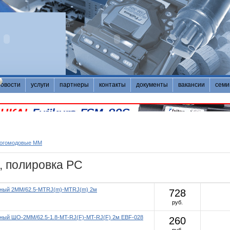
новости
услуги
партнеры
контакты
документы
вакансии
семи
ногомодовые MM
, полировка PC
ьный 2MM/62.5-MTRJ(m)-MTRJ(m) 2м
728
руб.
ный ШО-2MM/62.5-1.8-MT-RJ(F)-MT-RJ(F) 2м EBF-028
260