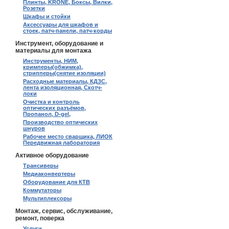
Плинты, KRONE, Боксы, Вилки,
Розетки
Шкафы и стойки
Аксессуары для шкафов и
стоек, патч-панели, патч-корды
Инструмент, оборудование и
материалы для монтажа
Инструменты, НИМ,
кримперы(обжимка),
стрипперы(снятие изоляции)
Расходные материалы, КДЗС,
лента изоляционная, Скотч-
локи
Очистка и контроль
оптических разъёмов,
Пропанол, D-gel,
Производство оптических
шнуров
Рабочее место сварщика, ЛИОК
Передвижная лаборатория
Активное оборудование
Трансиверы
Медиаконвертеры
Оборудование для КТВ
Коммутаторы
Мультиплексоры
Монтаж, сервис, обслуживание,
ремонт, поверка
Услуги