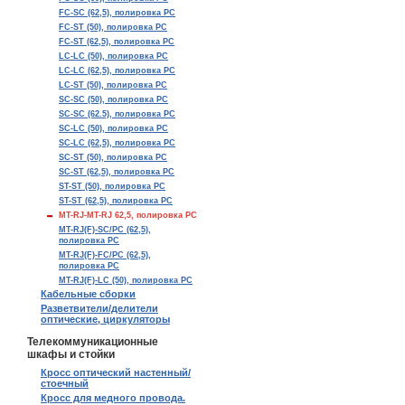
FC-SC (62,5), полировка PC
FC-ST (50), полировка PC
FC-ST (62,5), полировка PC
LC-LC (50), полировка PC
LC-LC (62,5), полировка PC
LC-ST (50), полировка PC
SC-SC (50), полировка PC
SC-SC (62.5), полировка PC
SC-LC (50), полировка PC
SC-LC (62,5), полировка PC
SC-ST (50), полировка PC
SC-ST (62,5), полировка PC
ST-ST (50), полировка PC
ST-ST (62,5), полировка PC
MT-RJ-MT-RJ 62,5, полировка PC
MT-RJ(F)-SC/PC (62,5),
полировка PC
MT-RJ(F)-FC/PC (62,5),
полировка PC
MT-RJ(F)-LC (50), полировка PC
Кабельные сборки
Разветвители/делители
оптические, циркуляторы
Телекоммуникационные
шкафы и стойки
Кросс оптический настенный/
стоечный
Кросс для медного провода.