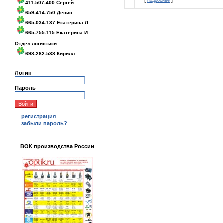
[
]
подробнее
411-507-400 Сергей
659-414-750 Денис
665-034-137 Екатерина Л.
665-755-115 Екатерина И.
Отдел логистики:
698-282-538 Кирилл
Логин
Пароль
регистрация
забыли пароль?
ВОК производства России