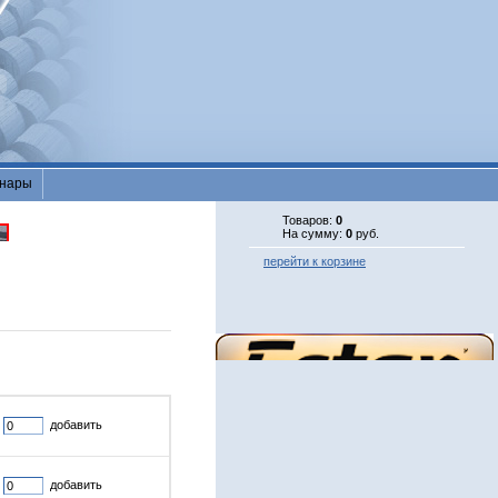
нары
Товаров:
0
На сумму:
0
руб.
перейти к корзине
добавить
добавить