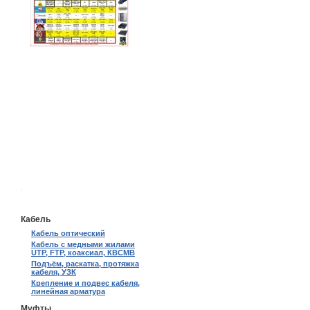
.
Кабель
Кабель оптический
Кабель с медными жилами
UTP, FTP, коаксиал, КВСМВ
Подъём, раскатка, протяжка
кабеля, УЗК
Крепление и подвес кабеля,
линейная арматура
Муфты