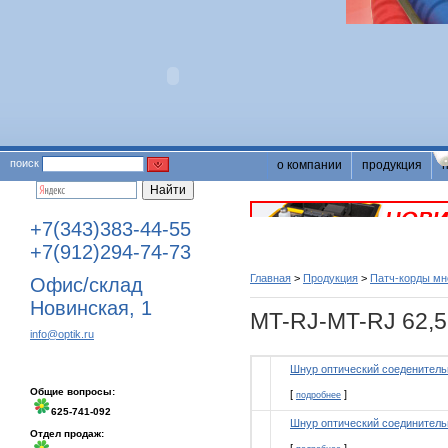
поиск
о компании
продукция
+7(343)383-44-55
+7(912)294-74-73
Главная
>
Продукция
>
Патч-корды м
Офис/склад
Новинская, 1
MT-RJ-MT-RJ 62,5
info@optik.ru
Шнур оптический соеденител
Общие вопросы:
[
]
подробнее
625-741-092
Шнур оптический соединитель
Отдел продаж: