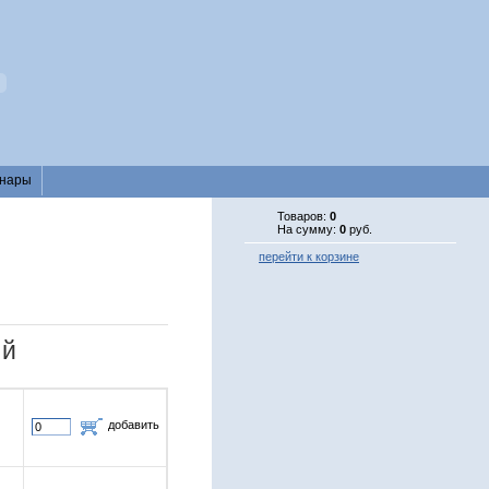
нары
Товаров:
0
На сумму:
0
руб.
перейти к корзине
ый
добавить