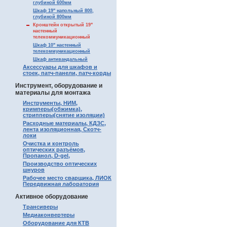
глубиной 600мм
Шкаф 19" напольный 800,
глубиной 800мм
Кронштейн открытый 19"
настенный
телекоммуникационный
Шкаф 10" настенный
телекоммуникационный
Шкаф антивандальный
Аксессуары для шкафов и
стоек, патч-панели, патч-корды
Инструмент, оборудование и
материалы для монтажа
Инструменты, НИМ,
кримперы(обжимка),
стрипперы(снятие изоляции)
Расходные материалы, КДЗС,
лента изоляционная, Скотч-
локи
Очистка и контроль
оптических разъёмов,
Пропанол, D-gel,
Производство оптических
шнуров
Рабочее место сварщика, ЛИОК
Передвижная лаборатория
Активное оборудование
Трансиверы
Медиаконвертеры
Оборудование для КТВ