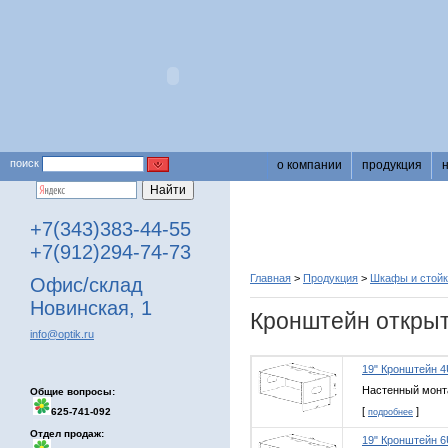
поиск
о компании
продукция
+7(343)383-44-55
+7(912)294-74-73
Главная
>
Продукция
>
Шкафы и стойк
Офис/склад
Новинская, 1
Кронштейн откры
info@optik.ru
19" Кронштейн 
Настенный монт
Общие вопросы:
[
]
625-741-092
подробнее
Отдел продаж:
19" Кронштейн 