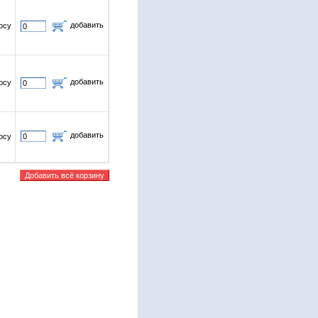
добавить
осу
добавить
осу
добавить
осу