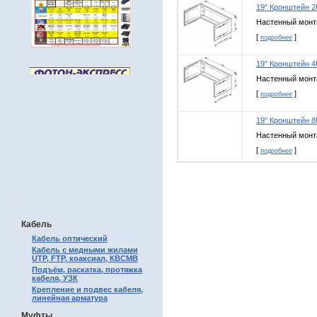
19" Кронштейн 2
Настенный монт
[
]
подробнее
19" Кронштейн 4
Настенный монт
[
]
подробнее
19" Кронштейн 8
Настенный монт
[
]
подробнее
.
Кабель
Кабель оптический
Кабель с медными жилами
UTP, FTP, коаксиал, КВСМВ
Подъём, раскатка, протяжка
кабеля, УЗК
Крепление и подвес кабеля,
линейная арматура
Муфты