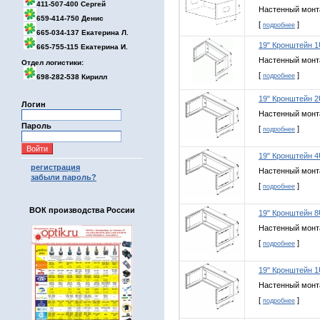
411-507-400 Сергей
Настенный монт
659-414-750 Денис
[
]
подробнее
665-034-137 Екатерина Л.
19" Кронштейн 
665-755-115 Екатерина И.
Настенный монт
Отдел логистики:
[
]
подробнее
698-282-538 Кирилл
19" Кронштейн 
Логин
Настенный монт
Пароль
[
]
подробнее
19" Кронштейн 
регистрация
Настенный монт
забыли пароль?
[
]
подробнее
ВОК производства России
19" Кронштейн 
Настенный монт
[
]
подробнее
19" Кронштейн 1
Настенный монт
[
]
подробнее