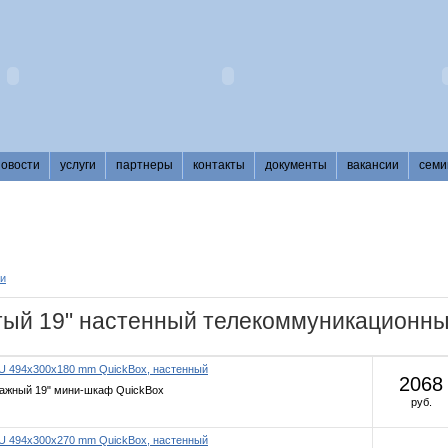
новости
услуги
партнеры
контакты
документы
вакансии
семи
и
тый 19" настенный телекоммуникационн
4U 494x300x180 mm QuickBox, настенный
2068
ажный 19" мини-шкаф QuickBox
руб.
6U 494x300x270 mm QuickBox, настенный