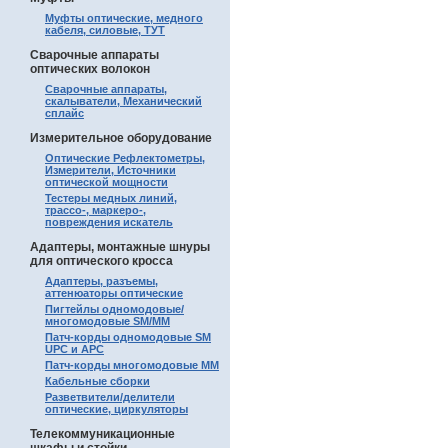
Муфты оптические, медного
кабеля, силовые, ТУТ
Сварочные аппараты
оптических волокон
Сварочные аппараты,
скалыватели, Механический
сплайс
Измерительное оборудование
Оптические Рефлектометры,
Измерители, Источники
оптической мощности
Тестеры медных линий,
трассо-, маркеро-,
повреждения искатель
Адаптеры, монтажные шнуры
для оптического кросса
Адаптеры, разъемы,
аттенюаторы оптические
Пигтейлы одномодовые/
многомодовые SM/MM
Патч-корды одномодовые SM
UPC и APC
Патч-корды многомодовые MM
Кабельные сборки
Разветвители/делители
оптические, циркуляторы
Телекоммуникационные