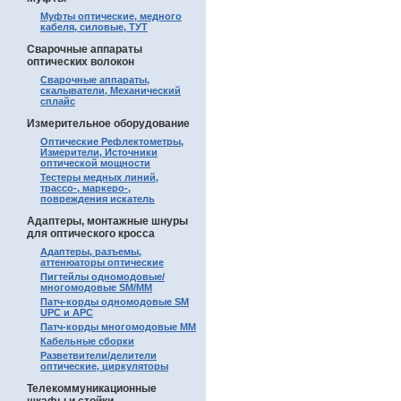
Муфты оптические, медного
кабеля, силовые, ТУТ
Сварочные аппараты
оптических волокон
Сварочные аппараты,
скалыватели, Механический
сплайс
Измерительное оборудование
Оптические Рефлектометры,
Измерители, Источники
оптической мощности
Тестеры медных линий,
трассо-, маркеро-,
повреждения искатель
Адаптеры, монтажные шнуры
для оптического кросса
Адаптеры, разъемы,
аттенюаторы оптические
Пигтейлы одномодовые/
многомодовые SM/MM
Патч-корды одномодовые SM
UPC и APC
Патч-корды многомодовые MM
Кабельные сборки
Разветвители/делители
оптические, циркуляторы
Телекоммуникационные