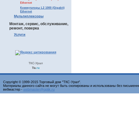
Ethernet
Коммутаторы L2 1000 (Gigabit)
Ethernet
Мультиплексоры
Монтаж, сервис, обслуживание,
ремонт, поверка
Услуги
ТКС-Урал
Tiu
.ru
Copyright © 1999-2015 Торговый дом "ТКС-Урал".
Материалы данного сайта не могут быть скопированы и использованы без письменн
вебмастер -
webmaster@optik.ru