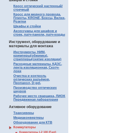
шкафы и стойки
Кросс оптический настенный/
стоечный
Кросс для медного провода.
Плинты, KRONE, Боксы, Вилки,
Розетки
Шкафы и стойки
Аксессуары для шкафов и
стоек, патч-панели, патч-корды
Инструмент, оборудование и
материалы для монтажа
Инструменты, НИМ,
кримперы(обжимка),
стрипперы(снятие изоляции)
Расходные материалы, КДЗС,
лента изоляционная, Скотч-
локи
Очистка и контроль
оптических разъёмов,
Пропанол, D-gel,
Производство оптических
шнуров
Рабочее место сварщика, ЛИОК
Передвижная лаборатория
Активное оборудование
Трансиверы
Медиаконвертеры
Оборудование для КТВ
Коммутаторы
Коммутаторы L2 100 (Fast)