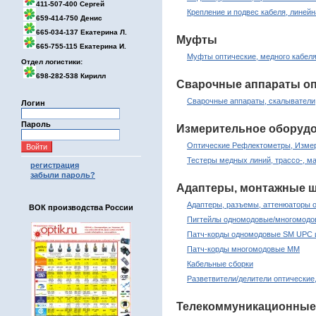
411-507-400 Сергей
Крепление и подвес кабеля, линей
659-414-750 Денис
665-034-137 Екатерина Л.
Муфты
665-755-115 Екатерина И.
Муфты оптические, медного кабеля
Отдел логистики:
698-282-538 Кирилл
Сварочные аппараты оп
Сварочные аппараты, скалыватели
Логин
Пароль
Измерительное оборуд
Оптические Рефлектометры, Измер
Тестеры медных линий, трассо-, м
регистрация
забыли пароль?
Адаптеры, монтажные ш
Адаптеры, разъемы, аттенюаторы 
ВОК производства России
Пигтейлы одномодовые/многомод
Патч-корды одномодовые SM UPC 
Патч-корды многомодовые MM
Кабельные сборки
Разветвители/делители оптические
Телекоммуникационные