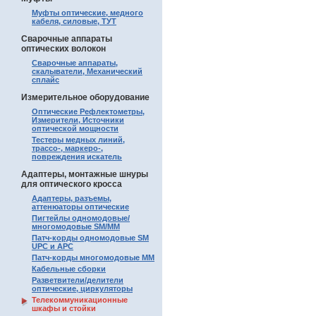
Муфты оптические, медного
кабеля, силовые, ТУТ
Сварочные аппараты
оптических волокон
Сварочные аппараты,
скалыватели, Механический
сплайс
Измерительное оборудование
Оптические Рефлектометры,
Измерители, Источники
оптической мощности
Тестеры медных линий,
трассо-, маркеро-,
повреждения искатель
Адаптеры, монтажные шнуры
для оптического кросса
Адаптеры, разъемы,
аттенюаторы оптические
Пигтейлы одномодовые/
многомодовые SM/MM
Патч-корды одномодовые SM
UPC и APC
Патч-корды многомодовые MM
Кабельные сборки
Разветвители/делители
оптические, циркуляторы
Телекоммуникационные
шкафы и стойки