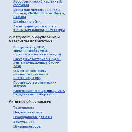
Кросс оптический настенный/
стоечный
Кросс для медного провода.
Плинты, KRONE, Боксы, Вилки,
Розетки
Шкафы и стойки
Аксессуары для шкафов и
стоек, патч-панели, патч-корды
Инструмент, оборудование и
материалы для монтажа
Инструменты, НИМ,
кримперы(обжимка),
стрипперы(снятие изоляции)
Расходные материалы, КДЗС,
лента изоляционная, Скотч-
локи
Очистка и контроль
оптических разъёмов,
Пропанол, D-gel,
Производство оптических
шнуров
Рабочее место сварщика, ЛИОК
Передвижная лаборатория
Активное оборудование
Трансиверы
Медиаконвертеры
Оборудование для КТВ
Коммутаторы
Мультиплексоры