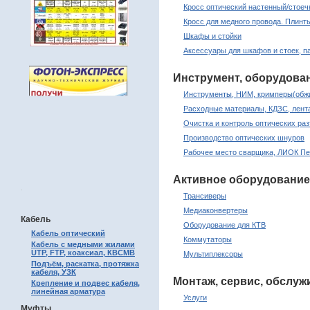
Кросс оптический настенный/стое
Кросс для медного провода. Плинт
Шкафы и стойки
Аксессуары для шкафов и стоек, п
Инструмент, оборудова
Инструменты, НИМ, кримперы(обжи
Расходные материалы, КДЗС, лента
Очистка и контроль оптических раз
Производство оптических шнуров
Рабочее место сварщика, ЛИОК Пе
Активное оборудование
.
Трансиверы
Медиаконвертеры
Кабель
Оборудование для КТВ
Кабель оптический
Коммутаторы
Кабель с медными жилами
UTP, FTP, коаксиал, КВСМВ
Мультиплексоры
Подъём, раскатка, протяжка
кабеля, УЗК
Монтаж, сервис, обслуж
Крепление и подвес кабеля,
линейная арматура
Услуги
Муфты