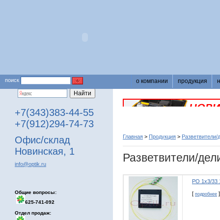
поиск
о компании
продукция
+7(343)383-44-55
+7(912)294-74-73
Главная
>
Продукция
>
Разветвители/
Офис/склад
Новинская, 1
Разветвители/дел
info@optik.ru
РО 1х3/33 
Общие вопросы:
[
]
подробнее
625-741-092
Отдел продаж: