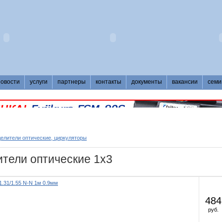
новости
услуги
партнеры
контакты
документы
вакансии
семи
делители оптические, циркуляторы
ители оптические 1х3
1.31/1.55 N-N 1м 0.9мм
484
руб.