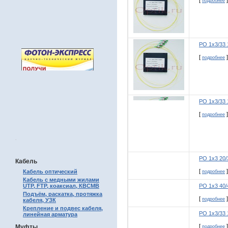
[
]
подробнее
РО 1х3/33 
[
]
подробнее
РО 1х3/33 
[
]
подробнее
.
РО 1х3 20/
Кабель
[
]
Кабель оптический
подробнее
Кабель с медными жилами
UTP, FTP, коаксиал, КВСМВ
РО 1х3 40/
Подъём, раскатка, протяжка
[
]
подробнее
кабеля, УЗК
Крепление и подвес кабеля,
РО 1х3/33 
линейная арматура
[
]
Муфты
подробнее