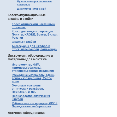
Мультиплексоры оптические
пассивные
Циркулятор оптический
Телекоммуникационные
шкафы и стойки
Кросс оптический настенный/
стоечный
Кросс для медного провода.
Плинты, KRONE, Боксы, Вилки,
Розетки
Шкафы и стойки
Аксессуары для шкафов и
стоек, патч-панели, патч-корды
Инструмент, оборудование и
материалы для монтажа
Инструменты, НИМ,
кримперы(обжимка),
стрипперы(снятие изоляции)
Расходные материалы, КДЗС,
лента изоляционная, Скотч-
локи
Очистка и контроль
оптических разъёмов,
Пропанол, D-gel,
Производство оптических
шнуров
Рабочее место сварщика, ЛИОК
Передвижная лаборатория
Активное оборудование