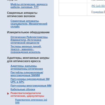
Муфты оптические, медного
РО 1х3 /33
кабеля, силовые, ТУТ
[
]
подробнее
Сварочные аппараты
оптических волокон
Сварочные аппараты,
скалыватели, Механический
сплайс
Измерительное оборудование
Оптические Рефлектометры,
Измерители, Источники
оптической мощности
Тестеры медных линий,
трассо-, маркеро-,
повреждения искатель
Адаптеры, монтажные шнуры
для оптического кросса
Адаптеры, разъемы,
аттенюаторы оптические
Пигтейлы одномодовые/
многомодовые SM/MM
Патч-корды одномодовые SM
UPC и APC
Патч-корды многомодовые MM
Кабельные сборки
Разветвители/делители
оптические, циркуляторы
Разветвители оптические 1х2
5/95