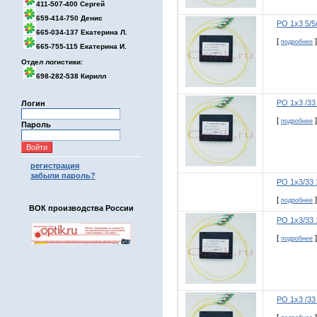
411-507-400 Сергей
659-414-750 Денис
РО 1х3 5/5
665-034-137 Екатерина Л.
[
]
подробнее
665-755-115 Екатерина И.
Отдел логистики:
698-282-538 Кирилл
РО 1х3 /33
Логин
[
]
подробнее
Пароль
регистрация
забыли пароль?
РО 1х3/33
[
]
подробнее
ВОК производства России
РО 1х3/33
[
]
подробнее
РО 1х3 /33