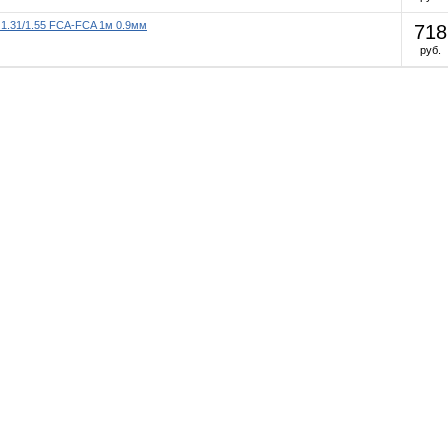
 1.31/1.55 FCA-FCA 1м 0.9мм
718
руб.