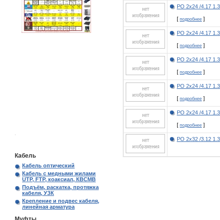
РО 2х24 /4.17 1.
[
]
подробнее
РО 2х24 /4.17 1.
[
]
подробнее
РО 2х24 /4.17 1.
[
]
подробнее
РО 2х24 /4.17 1.
[
]
подробнее
РО 2х24 /4.17 1.
[
]
подробнее
.
РО 2х32 /3.12 1.
Кабель
Кабель оптический
Кабель с медными жилами
UTP, FTP, коаксиал, КВСМВ
Подъём, раскатка, протяжка
кабеля, УЗК
Крепление и подвес кабеля,
линейная арматура
Муфты