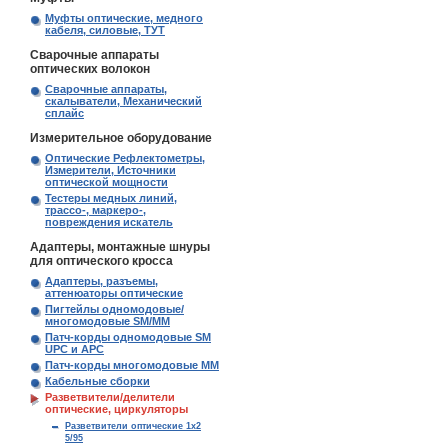
Муфты оптические, медного
кабеля, силовые, ТУТ
Сварочные аппараты
оптических волокон
Сварочные аппараты,
скалыватели, Механический
сплайс
Измерительное оборудование
Оптические Рефлектометры,
Измерители, Источники
оптической мощности
Тестеры медных линий,
трассо-, маркеро-,
повреждения искатель
Адаптеры, монтажные шнуры
для оптического кросса
Адаптеры, разъемы,
аттенюаторы оптические
Пигтейлы одномодовые/
многомодовые SM/MM
Патч-корды одномодовые SM
UPC и APC
Патч-корды многомодовые MM
Кабельные сборки
Разветвители/делители
оптические, циркуляторы
Разветвители оптические 1х2
5/95