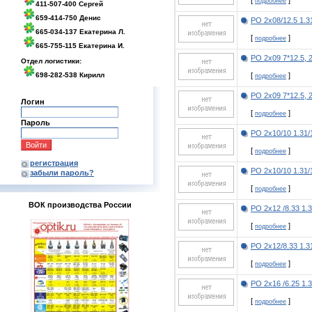
[
]
подробнее
411-507-400 Сергей
659-414-750 Денис
РО 2х08/12.5 1.
665-034-137 Екатерина Л.
[
]
подробнее
665-755-115 Екатерина И.
РО 2х09 7*12.5, 
Отдел логистики:
698-282-538 Кирилл
[
]
подробнее
РО 2х09 7*12.5, 
Логин
[
]
подробнее
Пароль
РО 2х10/10 1.31/
[
]
подробнее
регистрация
РО 2х10/10 1.31
забыли пароль?
[
]
подробнее
ВОК производства России
РО 2х12 /8.33 1.
[
]
подробнее
РО 2х12/8.33 1.
[
]
подробнее
РО 2х16 /6.25 1.
[
]
подробнее