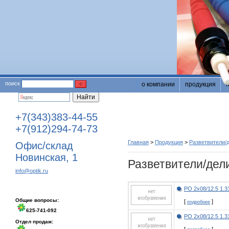
поиск
о компании
продукция
+7(343)383-44-55
+7(912)294-74-73
Главная
>
Продукция
>
Разветвители/
Офис/склад
Новинская, 1
Разветвители/дели
info@optik.ru
РО 2х08/12.5 1.
Общие вопросы:
[
]
подробнее
625-741-092
РО 2х08/12.5 1.3
Отдел продаж: