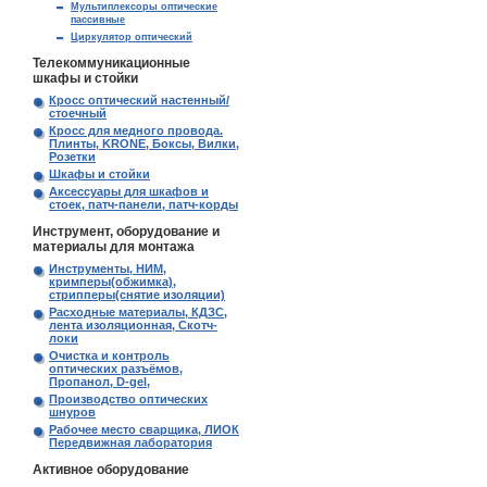
Мультиплексоры оптические
пассивные
Циркулятор оптический
Телекоммуникационные
шкафы и стойки
Кросс оптический настенный/
стоечный
Кросс для медного провода.
Плинты, KRONE, Боксы, Вилки,
Розетки
Шкафы и стойки
Аксессуары для шкафов и
стоек, патч-панели, патч-корды
Инструмент, оборудование и
материалы для монтажа
Инструменты, НИМ,
кримперы(обжимка),
стрипперы(снятие изоляции)
Расходные материалы, КДЗС,
лента изоляционная, Скотч-
локи
Очистка и контроль
оптических разъёмов,
Пропанол, D-gel,
Производство оптических
шнуров
Рабочее место сварщика, ЛИОК
Передвижная лаборатория
Активное оборудование