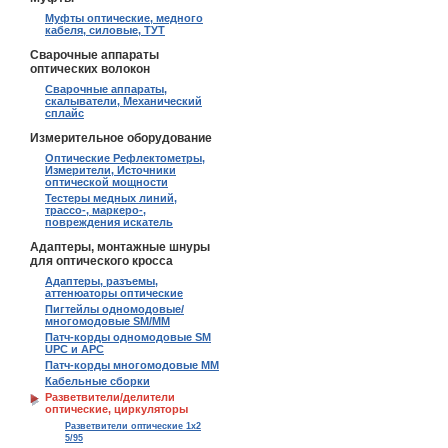
Муфты оптические, медного
кабеля, силовые, ТУТ
Сварочные аппараты
оптических волокон
Сварочные аппараты,
скалыватели, Механический
сплайс
Измерительное оборудование
Оптические Рефлектометры,
Измерители, Источники
оптической мощности
Тестеры медных линий,
трассо-, маркеро-,
повреждения искатель
Адаптеры, монтажные шнуры
для оптического кросса
Адаптеры, разъемы,
аттенюаторы оптические
Пигтейлы одномодовые/
многомодовые SM/MM
Патч-корды одномодовые SM
UPC и APC
Патч-корды многомодовые MM
Кабельные сборки
Разветвители/делители
оптические, циркуляторы
Разветвители оптические 1х2
5/95