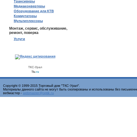
Трансиверы
Медиаконвертеры
Оборудование для КТВ
Коммутаторы
Мультиплексоры
Монтаж, сервис, обслуживание,
ремонт, поверка
Услуги
ТКС-Урал
Tiu
.ru
Copyright © 1999-2015 Торговый дом "ТКС-Урал".
Материалы данного сайта не могут быть скопированы и использованы без письменн
вебмастер -
webmaster@optik.ru