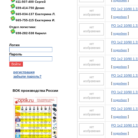
[
]
подробнее
411-507-400 Сергей
659-414-750 Денис
РО 1х2 10/90 1.3
665-034-137 Екатерина Л.
[
]
подробнее
665-755-115 Екатерина И.
РО 1х2 10/90 1.
Отдел логистики:
698-282-538 Кирилл
[
]
подробнее
РО 1х2 10/90 1.
Логин
[
]
подробнее
Пароль
РО 1х2 10/90 1.
[
]
подробнее
регистрация
РО 1х2 10/90 1.
забыли пароль?
[
]
подробнее
ВОК производства России
РО 1х2 10/90 1.
[
]
подробнее
РО 1х2 10/90 1.
[
]
подробнее
РО 1х2 10/90 1.
[
]
подробнее