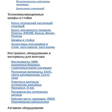
Мультиплексоры оптические
пассивные
Циркулятор оптический
Телекоммуникационные
шкафы и стойки
Кросс оптический настенный/
стоечный
Кросс для медного провода.
Плинты, KRONE, Боксы, Вилки,
Розетки
Шкафы и стойки
Аксессуары для шкафов и
стоек, патч-панели, патч-корды
Инструмент, оборудование и
материалы для монтажа
Инструменты, НИМ,
кримперы(обжимка),
стрипперы(снятие изоляции)
Расходные материалы, КДЗС,
лента изоляционная, Скотч-
локи
Очистка и контроль
оптических разъёмов,
Пропанол, D-gel,
Производство оптических
шнуров
Рабочее место сварщика, ЛИОК
Передвижная лаборатория
Активное оборудование