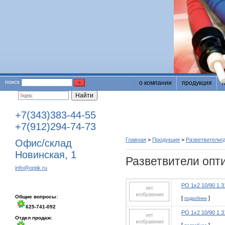
поиск
о компании
продукция
+7(343)383-44-55
+7(912)294-74-73
Главная
>
Продукция
>
Разветвители/
Офис/склад
Новинская, 1
Разветвители опти
info@optik.ru
РО 1х2 10/90 1.3
Общие вопросы:
[
]
подробнее
625-741-092
РО 1х2 10/90 1.3
Отдел продаж: