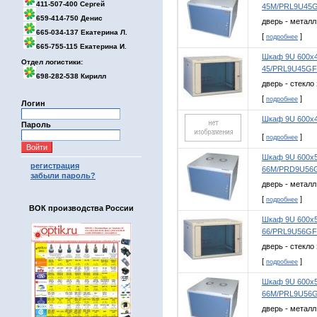
411-507-400 Сергей
45M/PRL9U45
659-414-750 Денис
дверь - металл
665-034-137 Екатерина Л.
[
]
подробнее
665-755-115 Екатерина И.
Шкаф 9U 600х4
Отдел логистики:
45/PRL9U45GF
698-282-538 Кирилл
дверь - стекло
[
]
подробнее
Логин
Шкаф 9U 600х4
Пароль
[
]
подробнее
Шкаф 9U 600х5
регистрация
66М/PRD9U56
забыли пароль?
дверь - металл
[
]
подробнее
ВОК производства России
Шкаф 9U 600х5
66/PRL9U56GF
дверь - стекло
[
]
подробнее
Шкаф 9U 600х5
66M/PRL9U56
дверь - металл