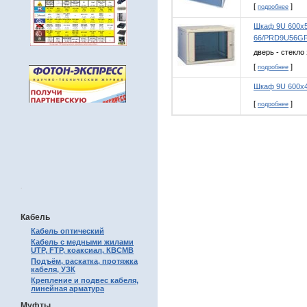
[
]
подробнее
Шкаф 9U 600х5
66/PRD9U56G
дверь - стекло
[
]
подробнее
Шкаф 9U 600х
[
]
подробнее
.
Кабель
Кабель оптический
Кабель с медными жилами
UTP, FTP, коаксиал, КВСМВ
Подъём, раскатка, протяжка
кабеля, УЗК
Крепление и подвес кабеля,
линейная арматура
Муфты