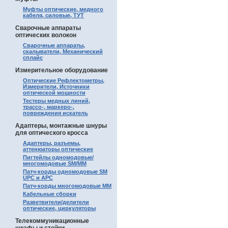
Муфты оптические, медного
кабеля, силовые, ТУТ
Сварочные аппараты
оптических волокон
Сварочные аппараты,
скалыватели, Механический
сплайс
Измерительное оборудование
Оптические Рефлектометры,
Измерители, Источники
оптической мощности
Тестеры медных линий,
трассо-, маркеро-,
повреждения искатель
Адаптеры, монтажные шнуры
для оптического кросса
Адаптеры, разъемы,
аттенюаторы оптические
Пигтейлы одномодовые/
многомодовые SM/MM
Патч-корды одномодовые SM
UPC и APC
Патч-корды многомодовые MM
Кабельные сборки
Разветвители/делители
оптические, циркуляторы
Телекоммуникационные