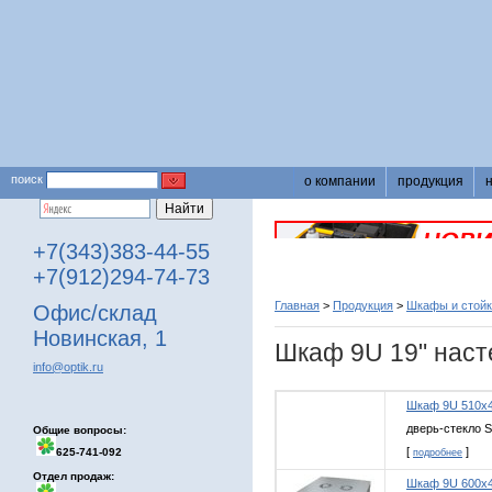
поиск
о компании
продукция
+7(343)383-44-55
+7(912)294-74-73
Главная
>
Продукция
>
Шкафы и стойк
Офис/склад
Новинская, 1
Шкаф 9U 19" нас
info@optik.ru
Шкаф 9U 510x4
дверь-стекло 
Общие вопросы:
[
]
625-741-092
подробнее
Отдел продаж:
Шкаф 9U 600х4