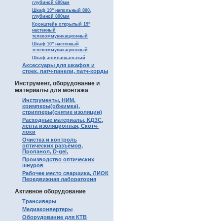
глубиной 600мм
Шкаф 19" напольный 800,
глубиной 800мм
Кронштейн открытый 19"
настенный
телекоммуникационный
Шкаф 10" настенный
телекоммуникационный
Шкаф антивандальный
Аксессуары для шкафов и
стоек, патч-панели, патч-корды
Инструмент, оборудование и
материалы для монтажа
Инструменты, НИМ,
кримперы(обжимка),
стрипперы(снятие изоляции)
Расходные материалы, КДЗС,
лента изоляционная, Скотч-
локи
Очистка и контроль
оптических разъёмов,
Пропанол, D-gel,
Производство оптических
шнуров
Рабочее место сварщика, ЛИОК
Передвижная лаборатория
Активное оборудование
Трансиверы
Медиаконвертеры
Оборудование для КТВ