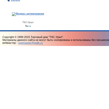
ТКС-Урал
Tiu
.ru
Copyright © 1999-2015 Торговый дом "ТКС-Урал".
Материалы данного сайта не могут быть скопированы и использованы без письменн
вебмастер -
webmaster@optik.ru