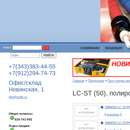
поиск
о компании
продукция
+7(343)383-44-55
+7(912)294-74-73
Главная
>
Продукция
>
Патч-корды м
Офис/склад
Новинская, 1
LC-ST (50), полир
info@optik.ru
2MM/50-LC-ST/P
Общие вопросы:
[
]
подробнее
625-741-092
2MM/50-LC-ST/P
Отдел продаж: