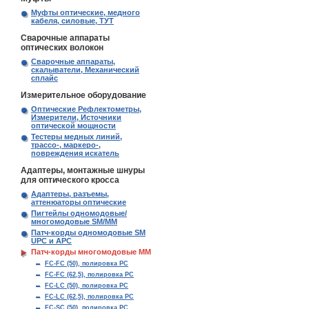
Муфты оптические, медного
кабеля, силовые, ТУТ
Сварочные аппараты
оптических волокон
Сварочные аппараты,
скалыватели, Механический
сплайс
Измерительное оборудование
Оптические Рефлектометры,
Измерители, Источники
оптической мощности
Тестеры медных линий,
трассо-, маркеро-,
повреждения искатель
Адаптеры, монтажные шнуры
для оптического кросса
Адаптеры, разъемы,
аттенюаторы оптические
Пигтейлы одномодовые/
многомодовые SM/MM
Патч-корды одномодовые SM
UPC и APC
Патч-корды многомодовые MM
FC-FC (50), полировка PC
FC-FC (62,5), полировка PC
FC-LC (50), полировка PC
FC-LC (62,5), полировка PC
FC-SC (50), полировка PC