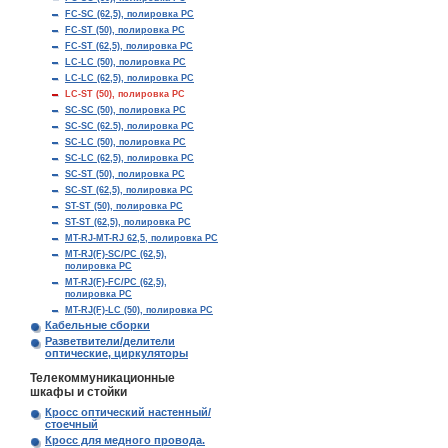
FC-SC (62,5), полировка PC
FC-ST (50), полировка PC
FC-ST (62,5), полировка PC
LC-LC (50), полировка PC
LC-LC (62,5), полировка PC
LC-ST (50), полировка PC
SC-SC (50), полировка PC
SC-SC (62.5), полировка PC
SC-LC (50), полировка PC
SC-LC (62,5), полировка PC
SC-ST (50), полировка PC
SC-ST (62,5), полировка PC
ST-ST (50), полировка PC
ST-ST (62,5), полировка PC
MT-RJ-MT-RJ 62,5, полировка PC
MT-RJ(F)-SC/PC (62,5),
полировка PC
MT-RJ(F)-FC/PC (62,5),
полировка PC
MT-RJ(F)-LC (50), полировка PC
Кабельные сборки
Разветвители/делители
оптические, циркуляторы
Телекоммуникационные
шкафы и стойки
Кросс оптический настенный/
стоечный
Кросс для медного провода.