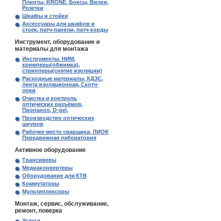
Плинты, KRONE, Боксы, Вилки,
Розетки
Шкафы и стойки
Аксессуары для шкафов и
стоек, патч-панели, патч-корды
Инструмент, оборудование и
материалы для монтажа
Инструменты, НИМ,
кримперы(обжимка),
стрипперы(снятие изоляции)
Расходные материалы, КДЗС,
лента изоляционная, Скотч-
локи
Очистка и контроль
оптических разъёмов,
Пропанол, D-gel,
Производство оптических
шнуров
Рабочее место сварщика, ЛИОК
Передвижная лаборатория
Активное оборудование
Трансиверы
Медиаконвертеры
Оборудование для КТВ
Коммутаторы
Мультиплексоры
Монтаж, сервис, обслуживание,
ремонт, поверка
Услуги