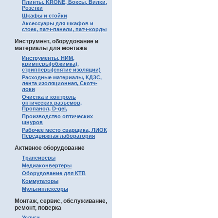
Плинты, KRONE, Боксы, Вилки,
Розетки
Шкафы и стойки
Аксессуары для шкафов и
стоек, патч-панели, патч-корды
Инструмент, оборудование и
материалы для монтажа
Инструменты, НИМ,
кримперы(обжимка),
стрипперы(снятие изоляции)
Расходные материалы, КДЗС,
лента изоляционная, Скотч-
локи
Очистка и контроль
оптических разъёмов,
Пропанол, D-gel,
Производство оптических
шнуров
Рабочее место сварщика, ЛИОК
Передвижная лаборатория
Активное оборудование
Трансиверы
Медиаконвертеры
Оборудование для КТВ
Коммутаторы
Мультиплексоры
Монтаж, сервис, обслуживание,
ремонт, поверка
Услуги