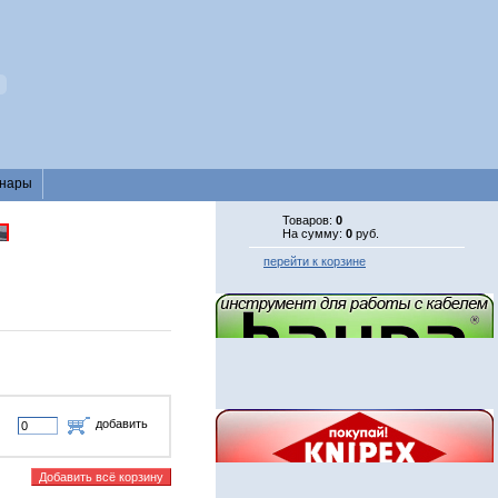
нары
Товаров:
0
На сумму:
0
руб.
перейти к корзине
добавить