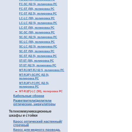
FC-SC (62,5), полировка PC
FC-ST (50), полировка PC
FC-ST (62,5), полировка PC
LC-LC (50), полировка PC
LC-LC (62,5), полировка PC
LC-ST (50), полировка PC
SC-SC (50), полировка PC
SC-SC (62.5), полировка PC
SC-LC (50), полировка PC
SC-LC (62,5), полировка PC
SC-ST (50), полировка PC
SC-ST (62,5), полировка PC
ST-ST (50), полировка PC
ST-ST (62,5), полировка PC
MT-RJ-MT-RJ 62,5, полировка PC
MT-RJ(F)-SC/PC (62,5),
полировка PC
MT-RJ(F)-FC/PC (62,5),
полировка PC
MT-RJ(F)-LC (50), полировка PC
Кабельные сборки
Разветвители/делители
оптические, циркуляторы
Телекоммуникационные
шкафы и стойки
Кросс оптический настенный/
стоечный
Кросс для медного провода.