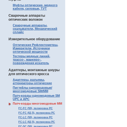
Муфты оптические, медного
кабеля, силовые, ТУТ
Сварочные аппараты
оптических волокон
Сварочные аппараты,
скалыватели, Механический
сплайс
Измерительное оборудование
Оптические Рефлектометры,
Измерители, Источники
оптической мощности
Тестеры медных линий,
трассо-, маркеро-,
повреждения искатель
Адаптеры, монтажные шнуры
для оптического кросса
Адаптеры, разъемы,
аттенюаторы оптические
Пигтейлы одномодовые/
многомодовые SM/MM
Патч-корды одномодовые SM
UPC и APC
Патч-корды многомодовые MM
FC-FC (50), полировка PC
FC-FC (62,5), полировка PC
FC-LC (50), полировка PC
FC-LC (62,5), полировка PC
FC-SC (50), полировка PC