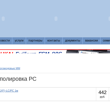
новости
услуги
партнеры
контакты
документы
вакансии
семи
ногомодовые MM
 полировка PC
J(F)-LC/PC 1м
442
руб.