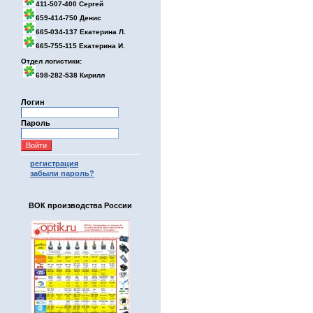
411-507-400 Сергей
659-414-750 Денис
665-034-137 Екатерина Л.
665-755-115 Екатерина И.
Отдел логистики:
698-282-538 Кирилл
Логин
Пароль
регистрация
забыли пароль?
ВОК производства России