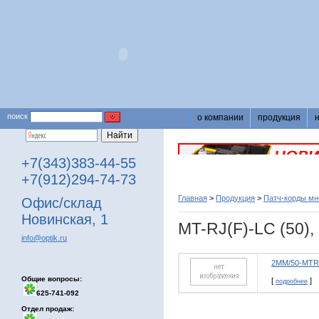
поиск
о компании
продукция
+7(343)383-44-55
+7(912)294-74-73
Главная
>
Продукция
>
Патч-корды м
Офис/склад
Новинская, 1
MT-RJ(F)-LC (50),
info@optik.ru
2MM/50-MTR
Общие вопросы:
[
]
подробнее
625-741-092
Отдел продаж: