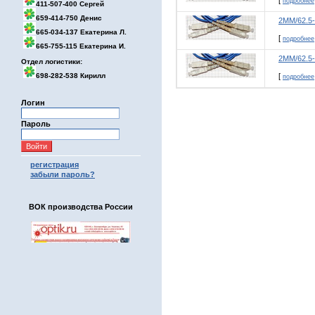
[
подробнее
411-507-400 Сергей
659-414-750 Денис
2MM/62.5
665-034-137 Екатерина Л.
[
подробнее
665-755-115 Екатерина И.
2MM/62.5
Отдел логистики:
698-282-538 Кирилл
[
подробнее
Логин
Пароль
регистрация
забыли пароль?
ВОК производства России