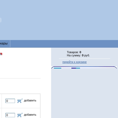
нары
Товаров:
0
На сумму:
0
руб.
перейти к корзине
добавить
добавить