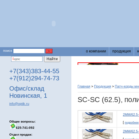
поиск
о компании
продукция
+7(343)383-44-55
+7(912)294-74-73
Главная
>
Продукция
>
Патч-корды м
Офис/склад
Новинская, 1
SC-SC (62.5), пол
info@optik.ru
2MM/62.5
Общие вопросы:
[
подробнее
625-741-092
2MM/62.5
Отдел продаж: