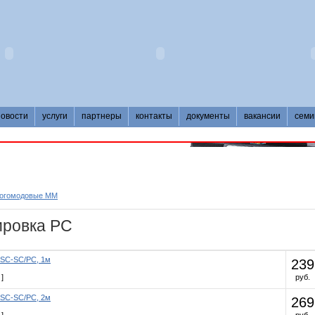
новости
услуги
партнеры
контакты
документы
вакансии
семи
ногомодовые MM
ировка PC
-SC-SC/PC, 1м
239
]
руб.
-SC-SC/PC, 2м
269