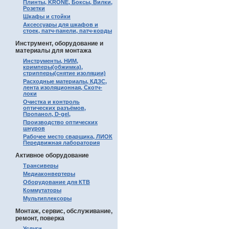
Плинты, KRONE, Боксы, Вилки,
Розетки
Шкафы и стойки
Аксессуары для шкафов и
стоек, патч-панели, патч-корды
Инструмент, оборудование и
материалы для монтажа
Инструменты, НИМ,
кримперы(обжимка),
стрипперы(снятие изоляции)
Расходные материалы, КДЗС,
лента изоляционная, Скотч-
локи
Очистка и контроль
оптических разъёмов,
Пропанол, D-gel,
Производство оптических
шнуров
Рабочее место сварщика, ЛИОК
Передвижная лаборатория
Активное оборудование
Трансиверы
Медиаконвертеры
Оборудование для КТВ
Коммутаторы
Мультиплексоры
Монтаж, сервис, обслуживание,
ремонт, поверка
Услуги