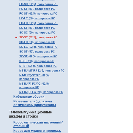
FC-SC (62,5), полировка PC
FC-ST (50), полировка PC
FC-ST (62,5), полировка PC
LC-LC (50), полировка PC
LC-LC (62,5), полировка PC
LC-ST (50), полировка PC
SC-SC (50), полировка PC
SC-SC (62.5), полировка PC
SC-LC (50), полировка PC
SC-LC (62,5), полировка PC
SC-ST (50), полировка PC
SC-ST (62,5), полировка PC
ST-ST (50), полировка PC
ST-ST (62,5), полировка PC
MT-RJ-MT-RJ 62,5, полировка PC
MT-RJ(F)-SC/PC (62,5),
полировка PC
MT-RJ(F)-FC/PC (62,5),
полировка PC
MT-RJ(F)-LC (50), полировка PC
Кабельные сборки
Разветвители/делители
оптические, циркуляторы
Телекоммуникационные
шкафы и стойки
Кросс оптический настенный/
стоечный
Кросс для медного провода.