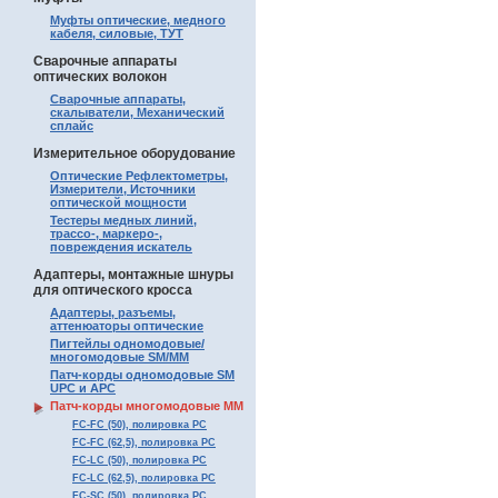
Муфты оптические, медного
кабеля, силовые, ТУТ
Сварочные аппараты
оптических волокон
Сварочные аппараты,
скалыватели, Механический
сплайс
Измерительное оборудование
Оптические Рефлектометры,
Измерители, Источники
оптической мощности
Тестеры медных линий,
трассо-, маркеро-,
повреждения искатель
Адаптеры, монтажные шнуры
для оптического кросса
Адаптеры, разъемы,
аттенюаторы оптические
Пигтейлы одномодовые/
многомодовые SM/MM
Патч-корды одномодовые SM
UPC и APC
Патч-корды многомодовые MM
FC-FC (50), полировка PC
FC-FC (62,5), полировка PC
FC-LC (50), полировка PC
FC-LC (62,5), полировка PC
FC-SC (50), полировка PC