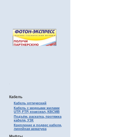
.
Кабель
Кабель оптический
Кабель с медными жилами
UTP, FTP, коаксиал, КВСМВ
Подъём, раскатка, протяжка
кабеля, УЗК
Крепление и подвес кабеля,
линейная арматура
Муфты